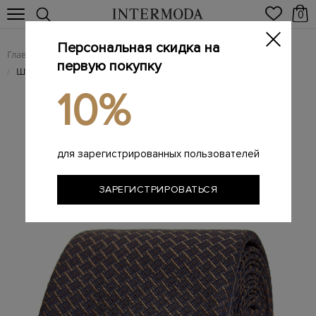
0
Персональная скидка на
Главная
Мужчинам
Аксессуары
Галстуки
/
/
/
первую покупку
Шелковый галстук с фактурным жаккардовым узором
/
10%
для зарегистрированных пользователей
ЗАРЕГИСТРИРОВАТЬСЯ