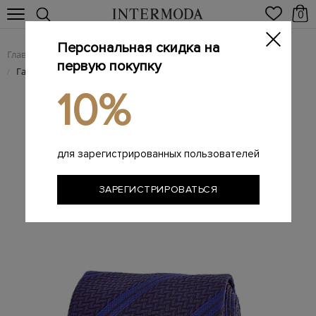
0
Персональная скидка на
Главная
Мужчинам
Аксессуары
Галстуки
/
/
/
первую покупку
Галстук с диагональным принтом из плотного шелка
/
10%
для зарегистрированных пользователей
ЗАРЕГИСТРИРОВАТЬСЯ