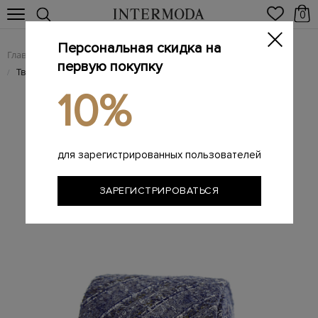
0
Персональная скидка на
Главная
Мужчинам
Аксессуары
Галстуки
/
/
/
первую покупку
Твидовый галстук из шелка с вышитым принтом
/
10%
для зарегистрированных пользователей
ЗАРЕГИСТРИРОВАТЬСЯ