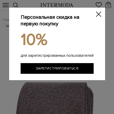
0
Персональная скидка на
Главная
Мужчинам
Аксессуары
Галстуки
/
/
/
первую покупку
Шелковый галстук с объемным жаккардовым принтом
/
10%
для зарегистрированных пользователей
ЗАРЕГИСТРИРОВАТЬСЯ