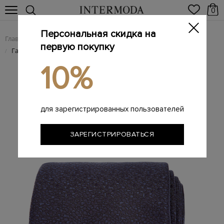
0
Персональная скидка на
Главная
Мужчинам
Аксессуары
Галстуки
/
/
/
первую покупку
Галстук ручной работы из цельного отреза шелка
/
10%
для зарегистрированных пользователей
ЗАРЕГИСТРИРОВАТЬСЯ