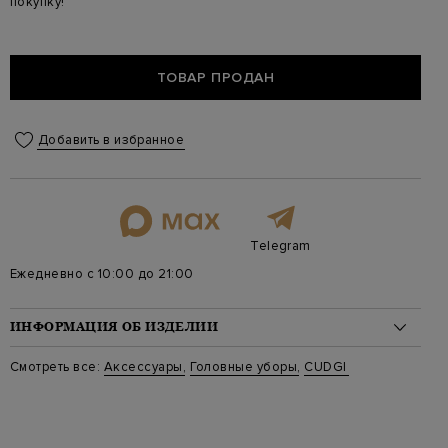
покупку!
ТОВАР ПРОДАН
Добавить в избранное
Telegram
Ежедневно с 10:00 до 21:00
ИНФОРМАЦИЯ ОБ ИЗДЕЛИИ
Материал: шерсть 70%, тенсел 20%, акрил 10%
Смотреть все:
Аксессуары
,
Головные уборы
,
CUDGI
Стиль: Шапки
Цвет: Черный
Артикул: P18 C11