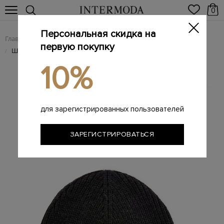
0
Персональная скидка на
Главная
Мужчинам
Аксессуары
Головные уборы
/
/
/
первую покупку
Шапка фактурной вязки из шерсти и акрила с патчем
/
10%
для зарегистрированных пользователей
ЗАРЕГИСТРИРОВАТЬСЯ