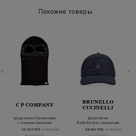
Похожие товары
BRUNELLO
C P COMPANY
CUCINELLI
Шерстяная балаклава
Шерстяная
с очками-линзами
бейсболка с вышитым
Goggle
логотипом Solomeo
25 020 РУБ.
27 800 РУБ.
58 960 РУБ.
73 700 РУБ.