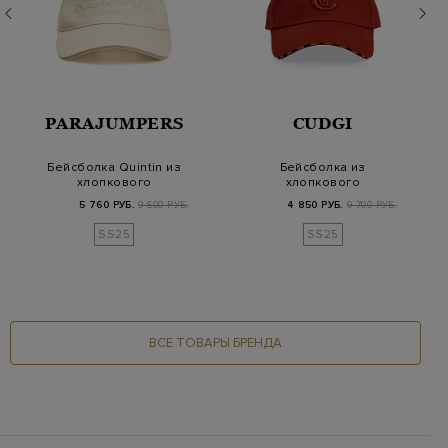
PARAJUMPERS
CUDGI
Бейсболка Quintin из
Бейсболка из
хлопкового
хлопкового
габардина с
габардина с
5 760 РУБ.
9 600 РУБ.
4 850 РУБ.
9 700 РУБ.
вышивкой R…
объемным вышитым
л…
SS25
SS25
ВСЕ ТОВАРЫ БРЕНДА