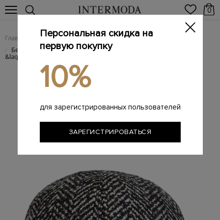
0
Персональная скидка на
Главная
Мужчинам
Аксессуары
Головные уборы
/
/
/
первую покупку
Бейсболка из&nbsp;шерстяного твида с&nbsp;принтом
/
&laquo;шеврон&raquo;
10%
для зарегистрированных пользователей
ЗАРЕГИСТРИРОВАТЬСЯ