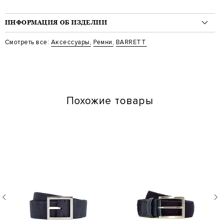
ИНФОРМАЦИЯ ОБ ИЗДЕЛИИ
Материал: полиамид 95%, кожа 5%
Смотреть все:
Аксессуары
,
Ремни
,
BARRETT
Стиль: Классическая ширина, Плетеные
Цвет: Синий
Артикул: 91B557 4
Ширина изделия: 3.5 см
Похожие товары