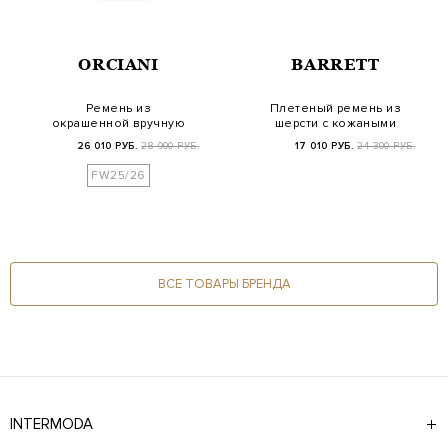
ORCIANI
BARRETT
Ремень из
Плетеный ремень из
окрашенной вручную
шерсти с кожаными
кожи с эффектом
вставками
26 010 РУБ.
28 900 РУБ.
17 010 РУБ.
24 300 РУБ.
кракле
FW25/26
ВСЕ ТОВАРЫ БРЕНДА
INTERMODA
Галерея бутиков INTERMODA представляет более 60