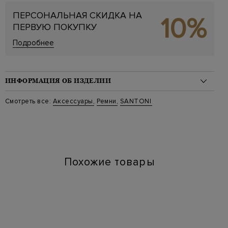
ПЕРСОНАЛЬНАЯ СКИДКА НА
10%
ПЕРВУЮ ПОКУПКУ
Подробнее
ИНФОРМАЦИЯ ОБ ИЗДЕЛИИ
Материал: кожа 100%
Смотреть все:
Аксессуары
,
Ремни
,
SANTONI
Стиль: Классические
Цвет: Черный
Артикул: cm35vs003 rn01
Ширина изделия: 3.5 см
Похожие товары