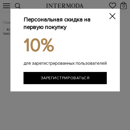
0
Персональная скидка на
Главная
Мужчинам
Аксессуары
Ремни
/
/
/
первую покупку
Классический ремень из гладкой полированной кожи с
/
тиснением
10%
для зарегистрированных пользователей
ЗАРЕГИСТРИРОВАТЬСЯ