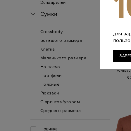
Эспадрильи
Сумки
Crossbody
для за
пользо
Большого размера
Клетка
B
ЗАРЕ
Маленького размера
Легкий ка
На плечо
контрас
Портфели
6
Поясные
Рюкзаки
С принтом/узором
Среднего размера
Новинка