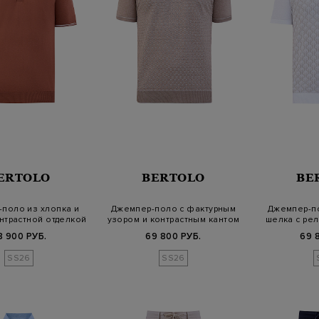
ERTOLO
BERTOLO
BE
поло из хлопка и
Джемпер-поло с фактурным
Джемпер-по
нтрастной отделкой
узором и контрастным кантом
шелка с ре
8 900 РУБ.
69 800 РУБ.
69 
SS26
SS26