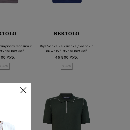
RTOLO
BERTOLO
гладкого хлопка с
Футболка из хлопка джерси с
 монограммой
вышитой монограммой
800 РУБ.
46 800 РУБ.
SS26
SS26