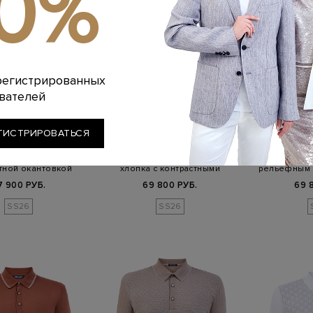
10%
регистрированных
вателей
ERTOLO
BERTOLO
BE
ГИСТРИРОВАТЬСЯ
рдиган из хлопка с
Джемпер-поло из шелка и
Поло из хл
тной окантовкой
хлопка с контрастными
рельефным 
акцентам…
7 900 РУБ.
69 800 РУБ.
69 
SS26
SS26