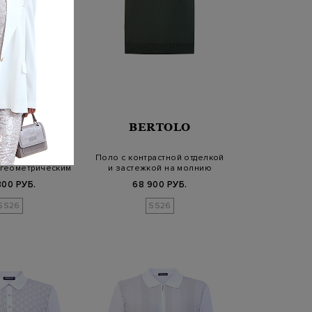
RTOLO
BERTOLO
опка и шелка с
Поло с контрастной отделкой
геометрическим
и застежкой на молнию
узор…
800 РУБ.
68 900 РУБ.
SS26
SS26