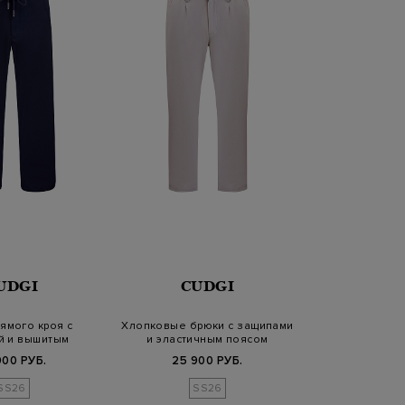
UDGI
CUDGI
ямого кроя с
Хлопковые брюки с защипами
й и вышитым
и эластичным поясом
готипом
900 РУБ.
25 900 РУБ.
SS26
SS26