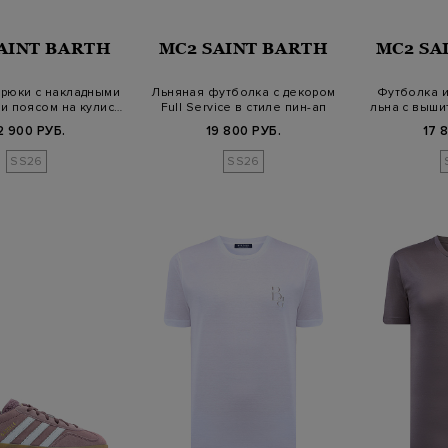
AINT BARTH
MC2 SAINT BARTH
MC2 SA
рюки с накладными
Льняная футболка с декором
Футболка и
и поясом на кулис…
Full Service в стиле пин-ап
льна с выши
2 900 РУБ.
19 800 РУБ.
17 
SS26
SS26