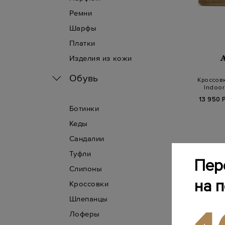
Ремни
Шарфы
Платки
Изделия из кожи
Обувь
Кроссовк
Indoor
13 950 
Ботинки
Кеды
Сандалии
Туфли
Пер
Слипоны
на 
Кроссовки
Шлепанцы
Лоферы