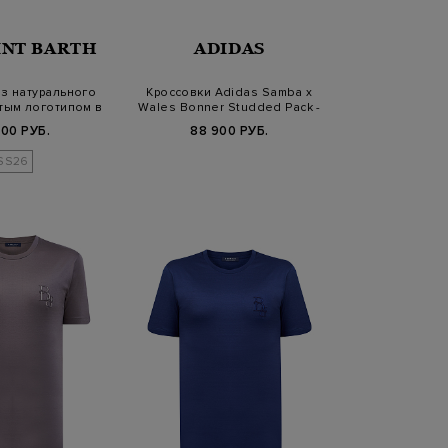
INT BARTH
ADIDAS
з натурального
Кроссовки Adidas Samba x
тым логотипом в
Wales Bonner Studded Pack -
то…
B…
800 РУБ.
88 900 РУБ.
SS26