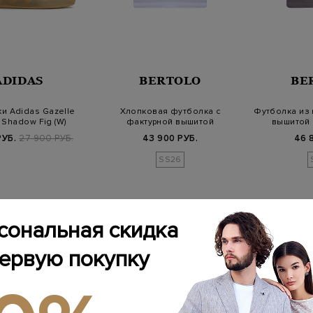
ADIDAS
BERTOLO
BE
и Adidas Gazelle
Хлопковая футболка с
Футболка из 
 Shadow Fig (W)
фактурной вышитой
вышитой
монограммой
РУБ.
27 900 РУБ.
43 900 РУБ.
46 
SS26
сональная скидка
первую покупку