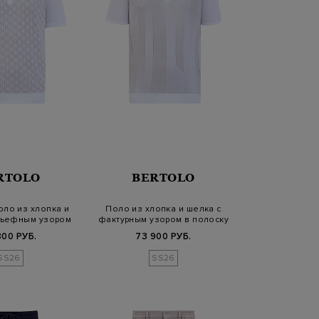
RTOLO
BERTOLO
ло из хлопка и
Поло из хлопка и шелка с
льефным узором
фактурным узором в полоску
800 РУБ.
73 900 РУБ.
SS26
SS26