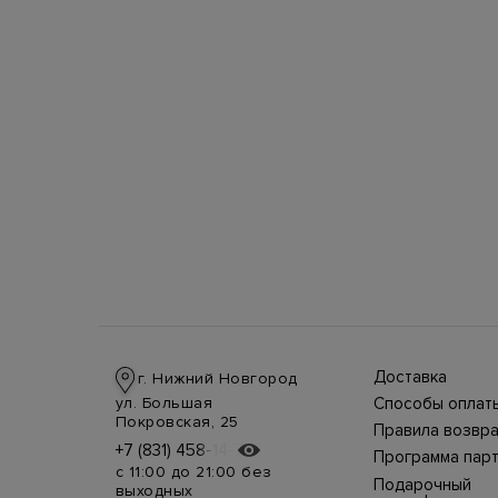
Доставка
г. Нижний Новгород
Доставка в стра
ул. Большая
Способы оплат
производится
Оплата в интерн
Покровская, 25
курьерской слу
Правила возвра
магазине
СДЭК, DHL при 
Интернет-магаз
+7 (831) 458-14-75
+7 (831) 458-14-75
осуществляется
предоплате.
Программа пар
позволяет верн
несколькими
Возможные
с 11:00 до 21:00 без
товар в течение
способами:
Подарочный
дополнительны
выходных
недель с момен
наличными курь