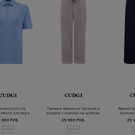
CUDGI
CUDGI
C
олка-поло из
Прямые брюки из тенселя и
Брюки пр
евого хлопка и
модала с поясом на кулиске
кулиско
тенселя
ло
1 900 РУБ.
25 900 РУБ.
25 
SS26
SS26