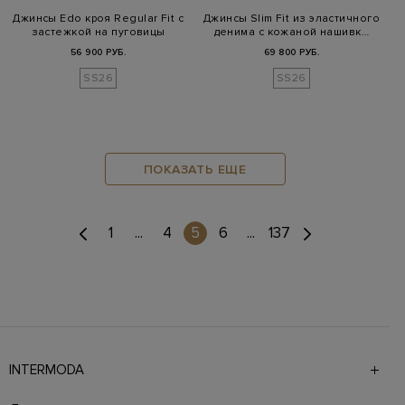
Джинсы Edo кроя Regular Fit с
Джинсы Slim Fit из эластичного
застежкой на пуговицы
денима с кожаной нашивк…
56 900 РУБ.
69 800 РУБ.
SS26
SS26
ПОКАЗАТЬ ЕЩЕ
(current)
1
...
4
5
6
...
137
INTERMODA
Галерея бутиков INTERMODA представляет более 60
брендов на 4 этажах в самом центре города. На сайте