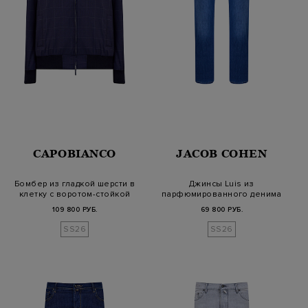
CAPOBIANCO
JACOB COHEN
Бомбер из гладкой шерсти в
Джинсы Luis из
клетку с воротом-стойкой
парфюмированного денима
Vintage Wash
109 800 РУБ.
69 800 РУБ.
SS26
SS26