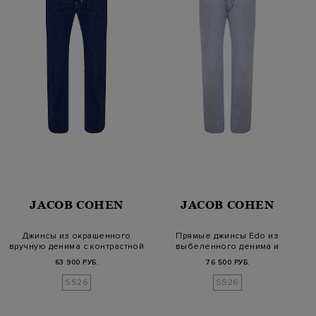
JACOB COHEN
JACOB COHEN
Джинсы из окрашенного
Прямые джинсы Edo из
вручную денима с контрастной
выбеленного денима и
про…
лиоцелла
63 900 РУБ.
76 500 РУБ.
SS26
SS26