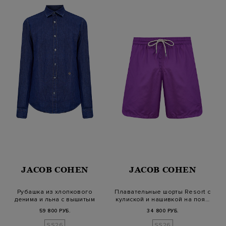
JACOB COHEN
JACOB COHEN
Рубашка из хлопкового
Плавательные шорты Resort с
денима и льна с вышитым
кулиской и нашивкой на поя…
логотипо…
59 800 РУБ.
34 800 РУБ.
SS26
SS26