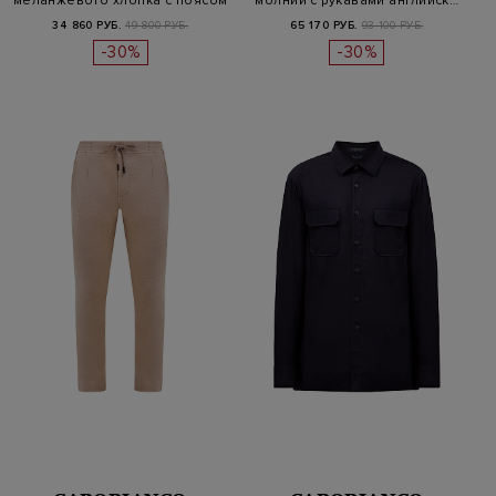
меланжевого хлопка с поясом
молнии с рукавами английск…
на кулис…
34 860 РУБ.
49 800 РУБ.
65 170 РУБ.
93 100 РУБ.
-30%
-30%