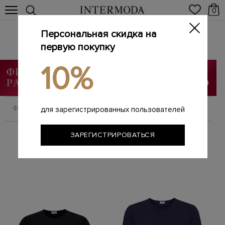
0
Персональная скидка на
ZIMMERLI
Главная
первую покупку
Мужчинам
Бренды
ZIMMERLI
/
/
/
10%
ФИЛЬТРОВАТЬ
СОРТИРОВАТЬ
для зарегистрированных пользователей
ЗАРЕГИСТРИРОВАТЬСЯ