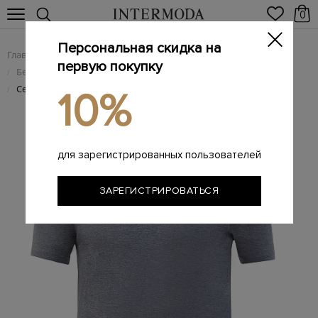
0
Персональная скидка на
Главная
Мужчинам
Одежда
/
/
первую покупку
Белье и домашняя одежда
/
Серая футболка из гладкого эластичного модала
/
10%
для зарегистрированных пользователей
ЗАРЕГИСТРИРОВАТЬСЯ