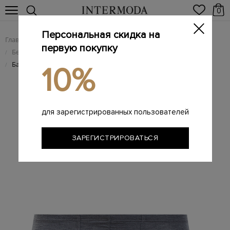
0
Персональная скидка на
Главная
Мужчинам
Одежда
/
/
первую покупку
Белье и домашняя одежда
/
Базовые однотонные боксеры из меланжевого модала
/
10%
для зарегистрированных пользователей
ЗАРЕГИСТРИРОВАТЬСЯ