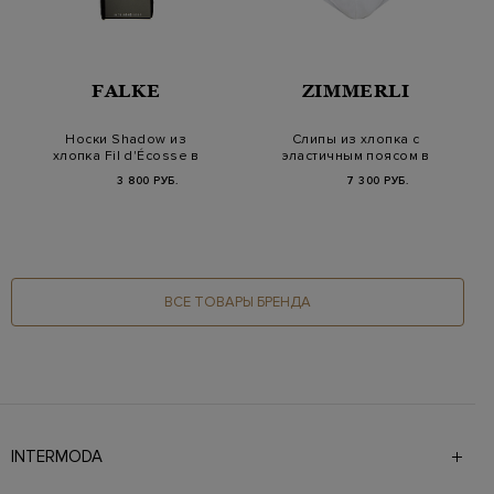
FALKE
ZIMMERLI
Носки Shadow из
Слипы из хлопка с
хлопка Fil d'Écosse в
эластичным поясом в
вертикальную пол…
полоску
3 800 РУБ.
7 300 РУБ.
ВСЕ ТОВАРЫ БРЕНДА
INTERMODA
Галерея бутиков INTERMODA представляет более 60