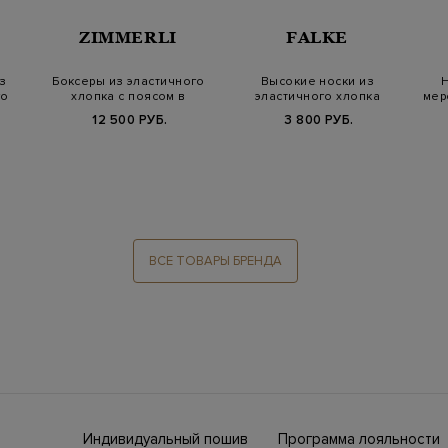
ZIMMERLI
FALKE
з
Боксеры из эластичного
Высокие носки из
Н
го
хлопка с поясом в
эластичного хлопка
мер
контрастную п…
Microblock в полос…
12 500 РУБ.
3 800 РУБ.
ВСЕ ТОВАРЫ БРЕНДА
Индивидуальный пошив
Программа лояльности