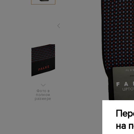
Фото в
полном
размере
Пер
на 