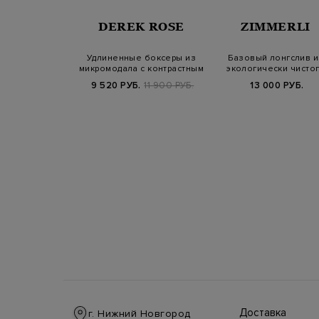
ALKE
DEREK ROSE
ZIMMERLI
ски Shadow из
Удлиненные боксеры из
Базовый лонгслив и
анного хлопка
микромодала с контрастным
экологически чисто
поло…
поясом
модала
00 РУБ.
9 520 РУБ.
11 900 РУБ.
13 000 РУБ.
Доставка
г. Нижний Новгород