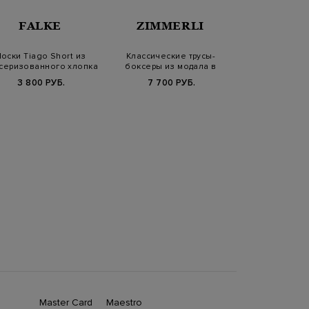
FALKE
ZIMMERLI
FAL
оски Tiago Short из
Классические трусы-
серизованного хлопка
боксеры из модала в
Хлопковые
Fil d'Éco…
черном цвете
3 800 РУБ.
7 700 РУБ.
из тонкой пря
сат
3 290 РУБ.
4
Master Card
Maestro