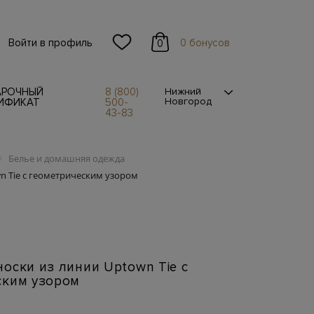
Войти в профиль
0 бонусов
0
АРОЧНЫЙ
8 (800)
Нижний
Новгород
ИФИКАТ
500-
43-83
Белье и домашняя одежда
/
n Tie с геометрическим узором
оски из линии Uptown Tie с
ским узором