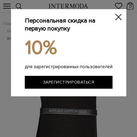
0
Персональная скидка на
Главная
Мужчинам
Одежда
/
/
первую покупку
Белье и домашняя одежда
/
Хлопковые носки Tiago из пряжи двухслойного скручивания
/
10%
для зарегистрированных пользователей
ЗАРЕГИСТРИРОВАТЬСЯ