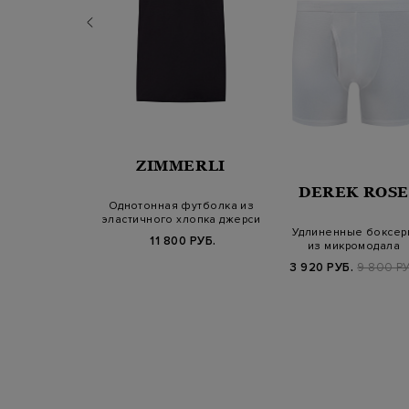
ZIMMERLI
MERLI
DEREK ROSE
Однотонная футболка из
эластичного хлопка джерси
листичная
Удлиненные боксер
11 800 РУБ.
 из дышащего
из микромодала
а джерси
с жаккардо…
Б.
8 600 РУБ.
3 920 РУБ.
9 800 РУ