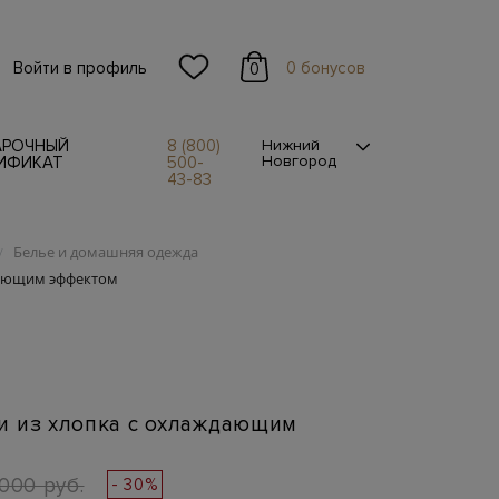
Войти в профиль
0 бонусов
0
АРОЧНЫЙ
8 (800)
Нижний
Новгород
ИФИКАТ
500-
43-83
Белье и домашняя одежда
/
дающим эффектом
и из хлопка с охлаждающим
000 руб.
- 30%