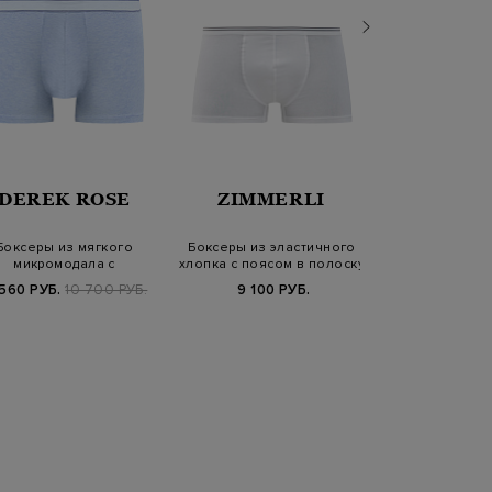
DEREK ROSE
ZIMMERLI
FAL
Боксеры из мягкого
Боксеры из эластичного
Носки с ус
микромодала с
хлопка с поясом в полоску
деталями и о
ккардовым логотипом
эффек
560 РУБ.
10 700 РУБ.
9 100 РУБ.
3 800 