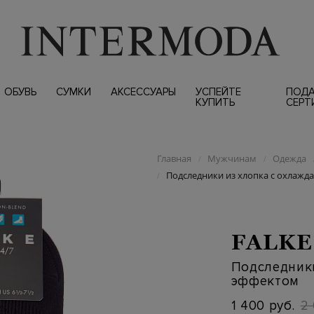
ОБУВЬ
СУМКИ
АКСЕССУАРЫ
УСПЕЙТЕ
ПОД
КУПИТЬ
СЕРТ
Главная
Мужчинам
Одежда
/
/
Подследники из хлопка с охлаж
/
FALKE
Подследник
эффектом
1 400 руб.
2 