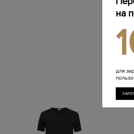
Пер
на 
для за
пользо
ЗАРЕ