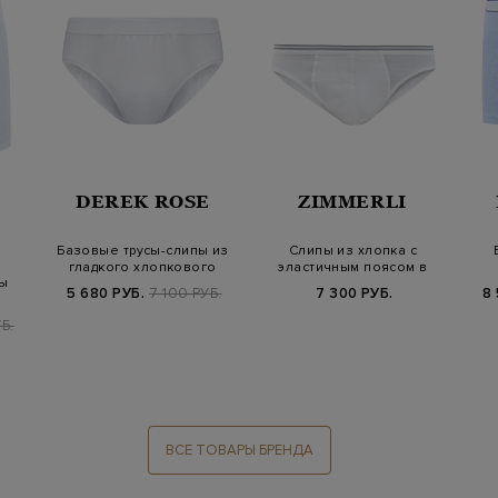
DEREK ROSE
ZIMMERLI
Базовые трусы-слипы из
Слипы из хлопка с
гладкого хлопкового
эластичным поясом в
ы
джерси
полоску
жа
5 680 РУБ.
7 100 РУБ.
7 300 РУБ.
8 
Б.
ВСЕ ТОВАРЫ БРЕНДА