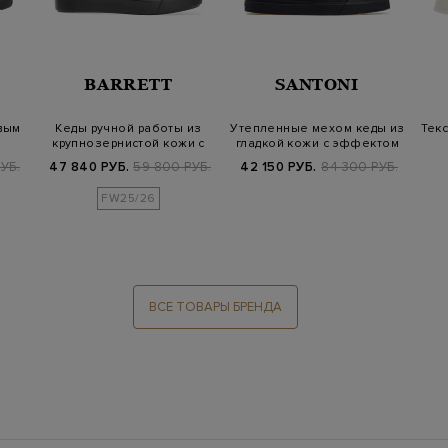
BARRETT
SANTONI
вым
Кеды ручной работы из
Утепленные мехом кеды из
Текс
крупнозернистой кожи с
гладкой кожи с эффектом
…
байковой…
патин…
УБ.
47 840 РУБ.
59 800 РУБ.
42 150 РУБ.
84 300 РУБ.
FW25/26
ВСЕ ТОВАРЫ БРЕНДА