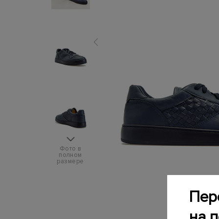
Фото в
полном
размере
Пер
на 