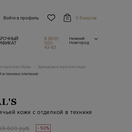
Войти в профиль
0 бонусов
0
АРОЧНЫЙ
8 (800)
Нижний
Новгород
ИФИКАТ
500-
43-83
я мужская обувь
Брендовые мужские кеды
/
й в технике плетения
L'S
ячьей кожи с отделкой в технике
59 600 руб.
- 50%