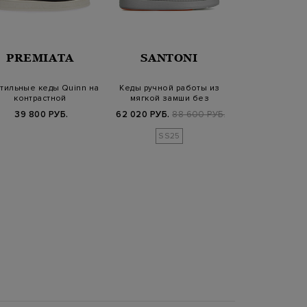
PREMIATA
SANTONI
SANT
тильные кеды Quinn на
Кеды ручной работы из
Высокие кеды 
контрастной
мягкой замши без
кожи с м
брендированной п…
шнуровки
подкла
39 800 РУБ.
62 020 РУБ.
88 600 РУБ.
44 450 РУБ.
SS25