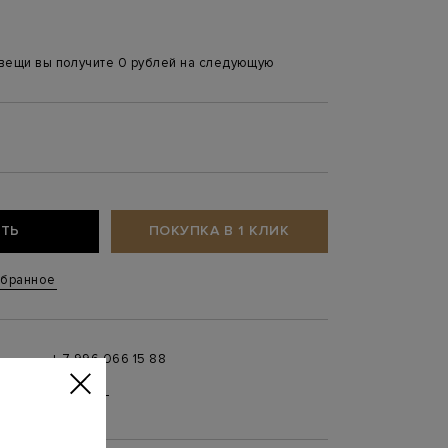
 вещи вы получите 0 рублей на следующую
ТЬ
ПОКУПКА В 1 КЛИК
збранное
+ 7 996 066 15 88
 в
MAX
,
Telegram
0 до 21:00)