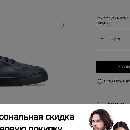
При покупке этой
покупку!
IT
44,5
КУПИ
Добавить в и
Связаться
Менеджер бутика
сональная скидка
(ежедневно с 10:0
первую покупку