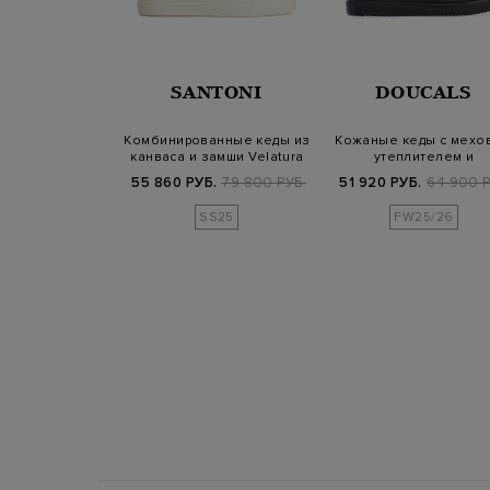
NALI
SANTONI
DOUCALS
анные кеды из
Комбинированные кеды из
Кожаные кеды с мехо
о текстиля и
канваса и замши Velatura
утеплителем и
амши
эластичными лента
100 РУБ.
55 860 РУБ.
79 800 РУБ.
51 920 РУБ.
64 900 Р
SS25
FW25/26