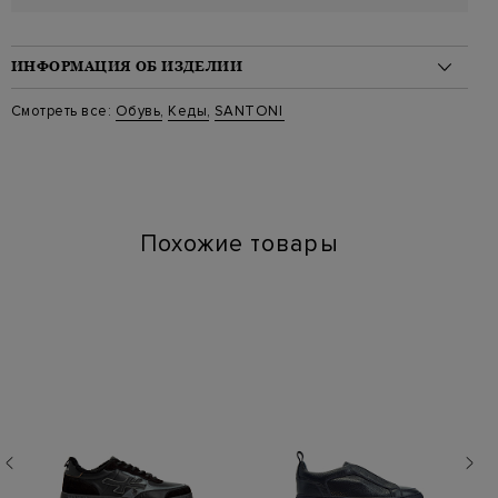
ИНФОРМАЦИЯ ОБ ИЗДЕЛИИ
Материал: кожа 100%
Смотреть все:
Обувь
,
Кеды
,
SANTONI
Стиль: Низкие
Цвет: Синий
Артикул: mbcd21443 pru55
Высота платформы (см): 3
Длина по стельке (см): 27
Похожие товары