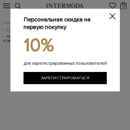
0
Персональная скидка на
Главная
Мужчинам
Брендовая мужская обувь
/
/
первую покупку
Брендовые мужские кеды
/
Кеды из крупнозернистой кожи с перфорированной
/
10%
отделкой
для зарегистрированных пользователей
ЗАРЕГИСТРИРОВАТЬСЯ