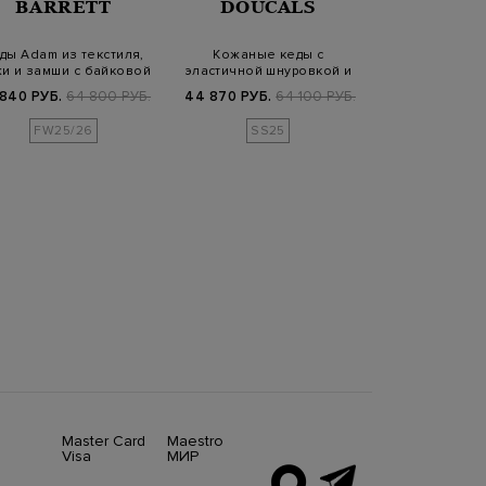
BARRETT
DOUCALS
SANT
ды Adam из текстиля,
Кожаные кеды с
Утепленные
и и замши с байковой
эластичной шнуровкой и
окрашенной вр
отделко…
микроперфорацией
с эффек
 840 РУБ.
64 800 РУБ.
44 870 РУБ.
64 100 РУБ.
57 120 РУБ.
8
FW25/26
SS25
Master Card
Maestro
Visa
МИР