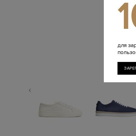
для за
пользо
ЗАРЕ