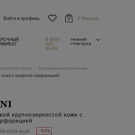
Войти в профиль
0 бонусов
0
АРОЧНЫЙ
8 (800)
Нижний
Новгород
ИФИКАТ
500-
43-83
я мужская обувь
Брендовые мужские кеды
/
 кожи с лазерной перфорацией
NI
кой крупнозернистой кожи с
ерфорацией
69 600 руб.
- 50%