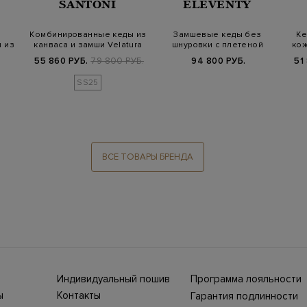
SANTONI
ELEVENTY
Комбинированные кеды из
Замшевые кеды без
Ке
 из
канваса и замши Velatura
шнуровки с плетеной
кож
отделкой
55 860 РУБ.
79 800 РУБ.
94 800 РУБ.
51
SS25
ВСЕ ТОВАРЫ БРЕНДА
Индивидуальный пошив
Программа лояльности
ны СНГ
Ежегодно в бутики
ы
Контакты
Гарантия подлинности
Stefano Ricci, Brioni,
ет-
Нижний Новгород, ул.