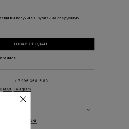
 вещи вы получите 0 рублей на следующую
ТОВАР ПРОДАН
збранное
+ 7 996 066 15 88
 в
MAX
,
Telegram
0 до 21:00)
ОБ ИЗДЕЛИИ
00%
вь
,
Кеды
,
SANTONI