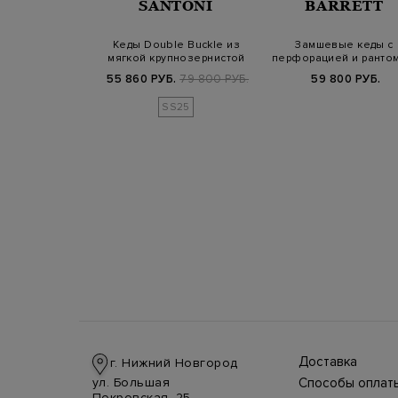
MIATA
SANTONI
BARRETT
ированные
Кеды Double Buckle из
Замшевые кеды с
ous из замши и
мягкой крупнозернистой
перфорацией и рантом
кстиля
кожи с пр…
джута
900 РУБ.
55 860 РУБ.
79 800 РУБ.
59 800 РУБ.
SS25
SS25
Доставка
г. Нижний Новгород
Доставка в стра
ул. Большая
Способы оплат
производится
Оплата в интерн
Покровская, 25