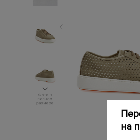
Фото в
полном
размере
Пер
на 