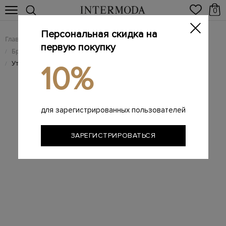
0
Персональная скидка на
Главная
Мужчинам
Брендовая мужская обувь
/
/
первую покупку
Брендовые мужские кеды
/
Утепленные мехом кеды из гладкой кожи с эффектом патины
/
10%
для зарегистрированных пользователей
ЗАРЕГИСТРИРОВАТЬСЯ