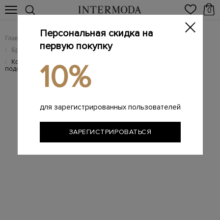
0
Персональная скидка на
Главная
Мужчинам
Брендовая мужская обувь
/
/
первую покупку
Брендовые мужские кроссовки
/
Кожаные кроссовки с трехслойной амортизирующей
/
10%
подошвой
для зарегистрированных пользователей
ЗАРЕГИСТРИРОВАТЬСЯ