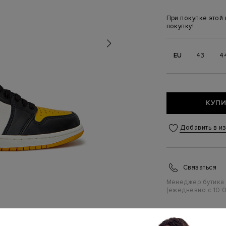
При покупке этой
покупку!
EU
43
4
КУПИ
Добавить в и
Связаться
Менеджер бутика
(ежедневно с 10:0
ПЕРСОНАЛ