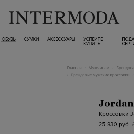
ОБУВЬ
СУМКИ
АКСЕССУАРЫ
УСПЕЙТЕ
ПОД
КУПИТЬ
СЕРТ
Главная
Мужчинам
Брендова
/
/
Брендовые мужские кроссовки
/
/
Jorda
Кроссовки Jo
25 830 руб.