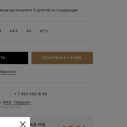
 вещи вы получите 0 рублей на следующую
4
44,5
46
47,5
ТЬ
ПОКУПКА В 1 КЛИК
збранное
+ 7 996 066 15 88
 в
MAX
,
Telegram
0 до 21:00)
ЬНАЯ СКИДКА НА