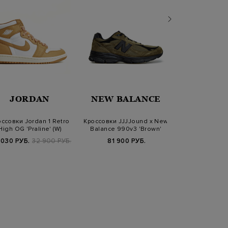
JORDAN
NEW BALANCE
PREM
ссовки Jordan 1 Retro
Кроссовки JJJJound x New
Кроссовки 
High OG 'Praline' (W)
Balance 990v3 'Brown'
перфорированн
объемной
 030 РУБ.
32 900 РУБ.
81 900 РУБ.
34 900
SS2