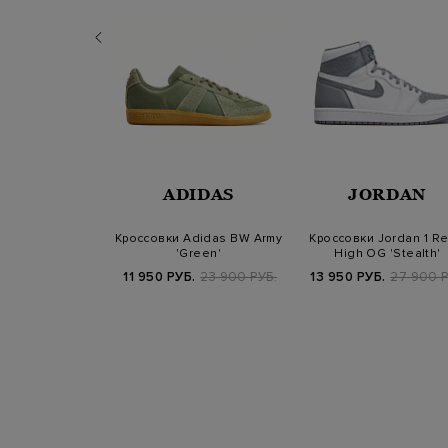
RDAN
ADIDAS
JORDAN
A Ma Maniére x
Кроссовки Adidas BW Army
Кроссовки Jordan 1 Re
tro High OG SP
'Green'
High OG 'Stealth'
'Ai…
Б.
54 900 РУБ.
11 950 РУБ.
23 900 РУБ.
13 950 РУБ.
27 900 Р