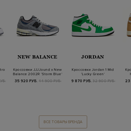
NEW BALANCE
JORDAN
tro
Кроссовки JJJJound x New
Кроссовки Jordan 1 Mid
Кро
Balance 2002R 'Storm Blue'
'Lucky Green'
УБ.
35 920 РУБ.
44 900 РУБ.
9 870 РУБ.
32 900 РУБ.
23
ВСЕ ТОВАРЫ БРЕНДА