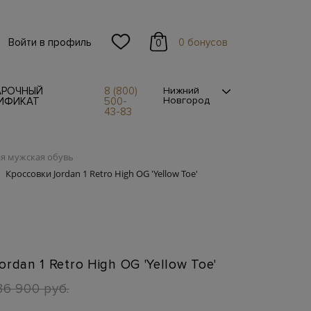
Войти в профиль
0 бонусов
0
АРОЧНЫЙ
8 (800)
Нижний
Новгород
ИФИКАТ
500-
43-83
я мужская обувь
Кроссовки Jordan 1 Retro High OG 'Yellow Toe'
n
rdan 1 Retro High OG 'Yellow Toe'
36 900 руб.