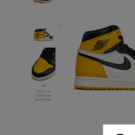
Фото в
полном
размере