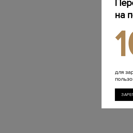
Пер
на 
для за
пользо
ЗАРЕ