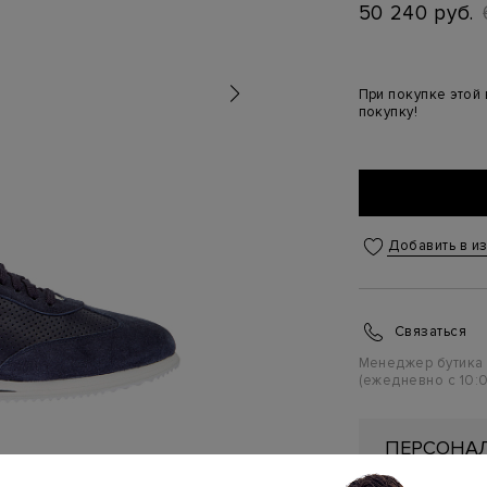
50 240 руб.
При покупке этой
покупку!
Добавить в и
Связаться
Менеджер бутика
(ежедневно с 10:0
ПЕРСОНАЛ
ПЕРВУЮ П