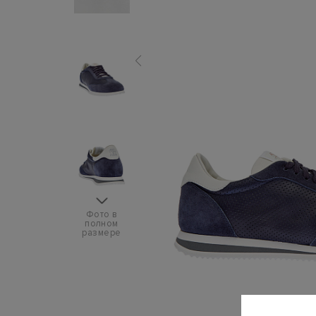
Фото в
полном
размере