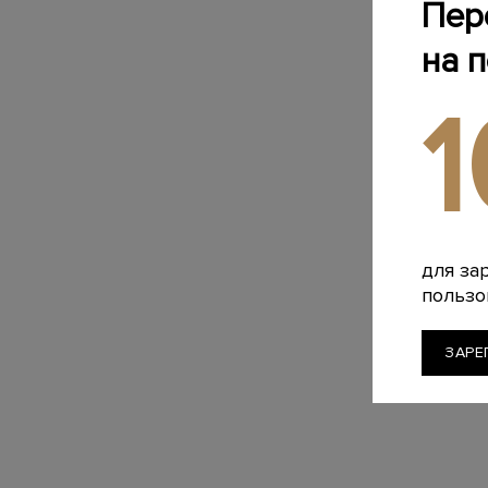
Пер
на 
для за
пользо
ЗАРЕ