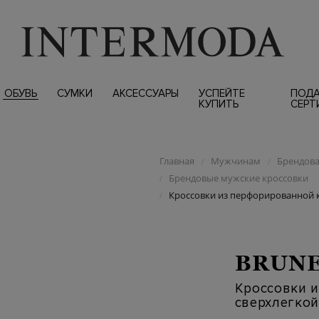
ОБУВЬ
СУМКИ
АКСЕССУАРЫ
УСПЕЙТЕ
ПОД
КУПИТЬ
СЕРТ
Главная
Мужчинам
Брендова
/
/
Брендовые мужские кроссовки
/
Кроссовки из перфорированной 
/
BRUNE
Кроссовки 
сверхлегко