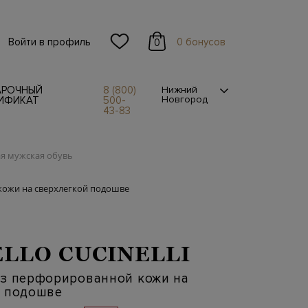
Войти в профиль
0 бонусов
0
АРОЧНЫЙ
8 (800)
Нижний
Новгород
ИФИКАТ
500-
43-83
я мужская обувь
кожи на сверхлегкой подошве
LLO CUCINELLI
из перфорированной кожи на
й подошве