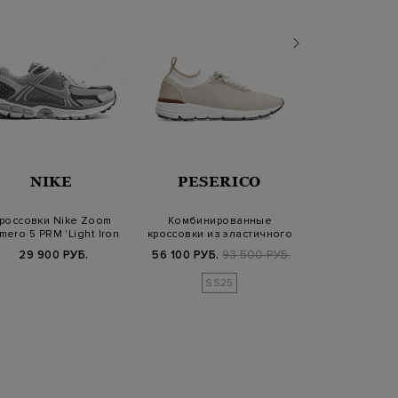
NIKE
PESERICO
BARR
россовки Nike Zoom
Комбинированные
Комбиниро
mero 5 PRM 'Light Iron
кроссовки из эластичного
кроссовки из к
Ore'
трикотажа и з…
замши с 
29 900 РУБ.
56 100 РУБ.
93 500 РУБ.
54 530 РУБ.
7
SS25