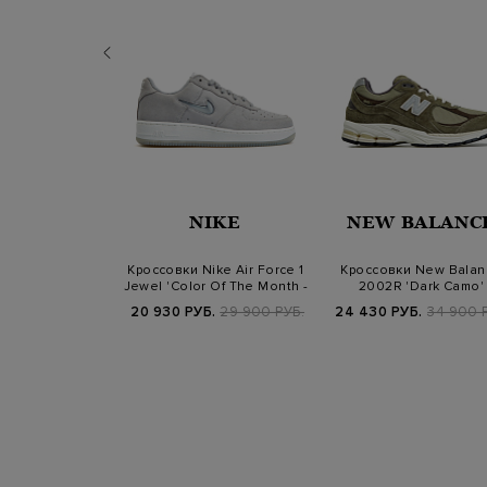
IDAS
NIKE
NEW BALANC
Ronnie Fieg x
Кроссовки Nike Air Force 1
Кроссовки New Balan
idas 8th Street
Jewel 'Color Of The Month -
2002R 'Dark Camo'
Sam…
…
.
109 900 РУБ.
20 930 РУБ.
29 900 РУБ.
24 430 РУБ.
34 900 