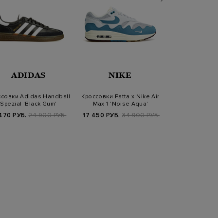
ADIDAS
NIKE
NIK
совки Adidas Handball
Кроссовки Patta x Nike Air
Кроссовки A-C
Spezial 'Black Gum'
Max 1 'Noise Aqua'
Nike Air Max P
470 РУБ.
24 900 РУБ.
17 450 РУБ.
34 900 РУБ.
29 400 РУБ.
4