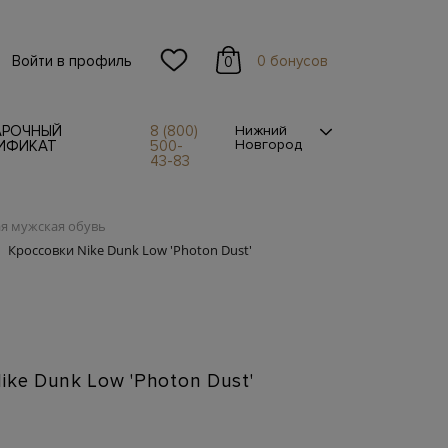
Войти в профиль
0 бонусов
0
АРОЧНЫЙ
8 (800)
Нижний
Новгород
ИФИКАТ
500-
43-83
я мужская обувь
Кроссовки Nike Dunk Low 'Photon Dust'
ike Dunk Low 'Photon Dust'