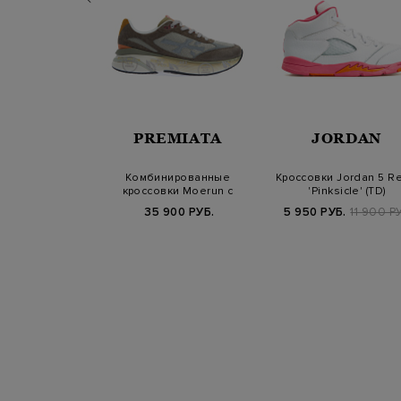
EEZY
PREMIATA
JORDAN
eezy Boost 350
Комбинированные
Кроссовки Jordan 5 Re
'Oreo'
кроссовки Moerun с
'Pinksicle' (TD)
фактурными деталями
900 РУБ.
35 900 РУБ.
5 950 РУБ.
11 900 Р