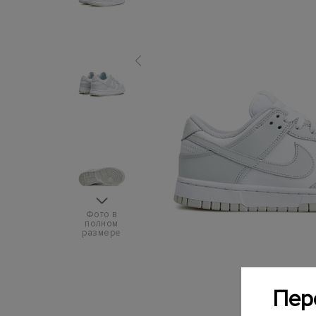
Фото в
полном
размере
Пер