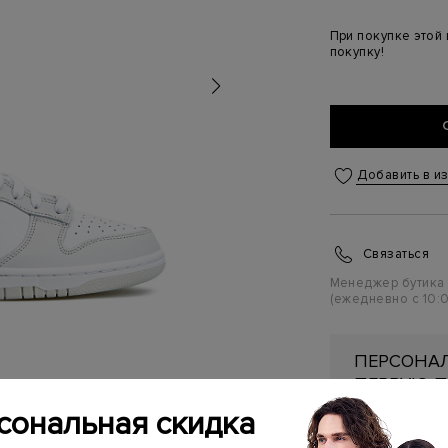
При покупке этой
покупку!
Добавить в и
Связаться
Менеджер бутика
(ежедневно с 10:0
ПЕРСОНАЛ
ПЕРВУЮ П
сональная скидка
Подробнее