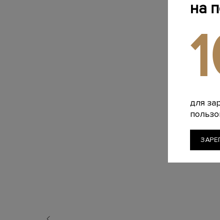
на 
для за
пользо
ЗАРЕ