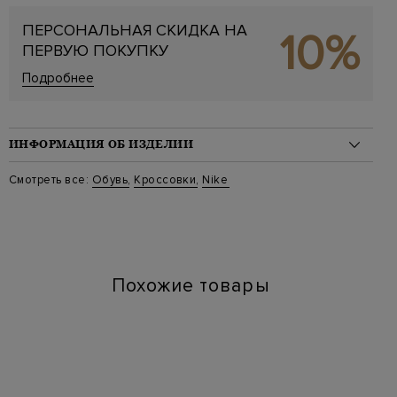
ПЕРСОНАЛЬНАЯ СКИДКА НА
10%
ПЕРВУЮ ПОКУПКУ
Подробнее
ИНФОРМАЦИЯ ОБ ИЗДЕЛИИ
Материал: кожа 100%
Смотреть все:
Обувь
,
Кроссовки
,
Nike
Стиль: Низкие
Цвет: Черный
Артикул: FD7855 001
Похожие товары