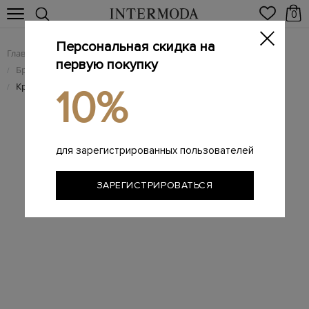
0
Персональная скидка на
Главная
Мужчинам
Брендовая мужская обувь
/
/
первую покупку
Брендовые мужские кроссовки
/
Кроссовки A-Cold-Wall* x Nike Air Max Plus 'Black'
/
10%
для зарегистрированных пользователей
ЗАРЕГИСТРИРОВАТЬСЯ