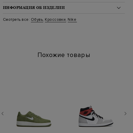
ИНФОРМАЦИЯ ОБ ИЗДЕЛИИ
Материал: кожа 75%, замша 20%, текстиль 5%
Смотреть все:
Обувь
,
Кроссовки
,
Nike
Стиль: Низкие, Air Humara
Цвет: Бежевый
Артикул: DR0420 001
Похожие товары