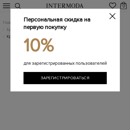
0
Персональная скидка на
Главная
Мужчинам
Брендовая мужская обувь
/
/
первую покупку
Брендовые мужские кроссовки
/
Кроссовки Jacquemeus x Nike Air Humara LX 'Sail'
/
10%
для зарегистрированных пользователей
ЗАРЕГИСТРИРОВАТЬСЯ