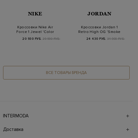
NIKE
JORDAN
Кроссовки Nike Air
Кроссовки Jordan 1
Force 1 Jewel 'Color
Retro High OG 'Smoke
Of The Month -…
Grey'
20 930 РУБ.
29 900 РУБ.
24 430 РУБ.
34 900 РУБ.
ВСЕ ТОВАРЫ БРЕНДА
INTERMODA
Галерея бутиков INTERMODA представляет более 60
брендов на 4 этажах в самом центре города. На сайте
Доставка
также презентованы новинки с последних показов и
предыдущие коллекции. Для удобства онлайн-шоппинга
Доставка в страны СНГ производится курьерской