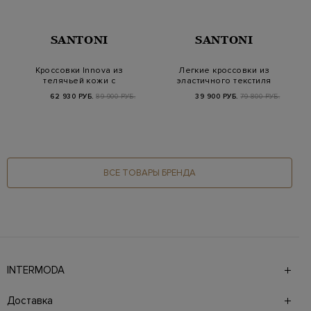
SANTONI
SANTONI
Кроссовки Innova из
Легкие кроссовки из
телячьей кожи с
эластичного текстиля
меховой отделкой
с кожаными де…
62 930 РУБ.
89 900 РУБ.
39 900 РУБ.
79 800 РУБ.
ВСЕ ТОВАРЫ БРЕНДА
INTERMODA
Галерея бутиков INTERMODA представляет более 60
брендов на 4 этажах в самом центре города. На сайте
Доставка
также презентованы новинки с последних показов и