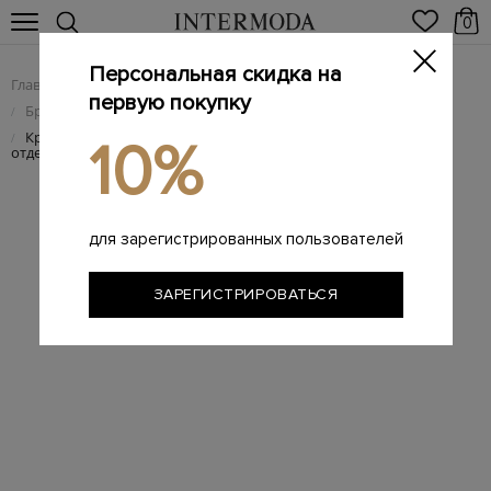
0
Персональная скидка на
Главная
Мужчинам
Брендовая мужская обувь
/
/
первую покупку
Брендовые мужские кроссовки
/
Кроссовки из трикотажа stretch mélange с замшевой
/
10%
отделкой
для зарегистрированных пользователей
ЗАРЕГИСТРИРОВАТЬСЯ