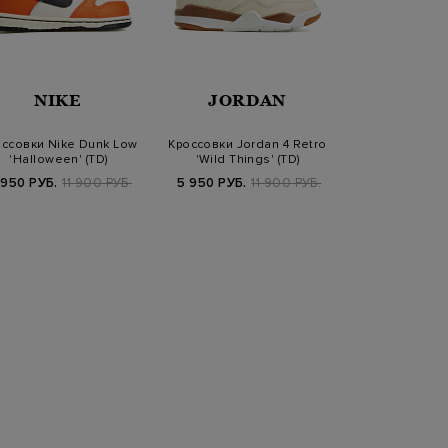
NIKE
JORDAN
BARR
ссовки Nike Dunk Low
Кроссовки Jordan 4 Retro
Утепленны
'Halloween' (TD)
'Wild Things' (TD)
кроссовки из
кожаными 
 950 РУБ.
11 900 РУБ.
5 950 РУБ.
11 900 РУБ.
48 930 РУБ.
6