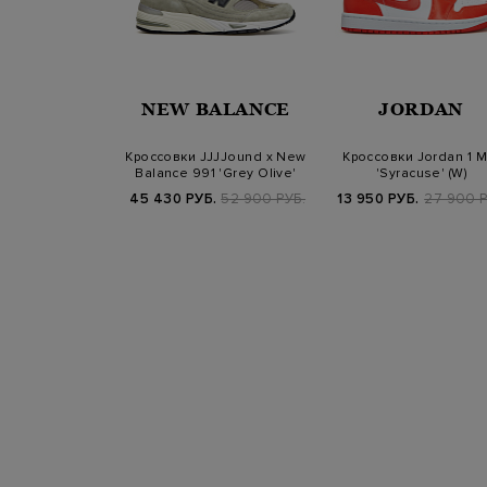
BALANCE
NEW BALANCE
JORDAN
 New Balance
Кроссовки JJJJound x New
Кроссовки Jordan 1 M
Grey' (GS)
Balance 991 'Grey Olive'
'Syracuse' (W)
900 РУБ.
45 430 РУБ.
52 900 РУБ.
13 950 РУБ.
27 900 Р