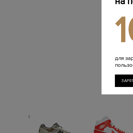
на 
для за
пользо
ЗАРЕ