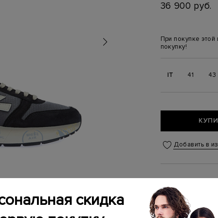
36 900 руб.
При покупке этой
покупку!
IT
41
43
КУПИ
Добавить в и
Связаться
сональная скидка
Менеджер бутика
(ежедневно с 10:0