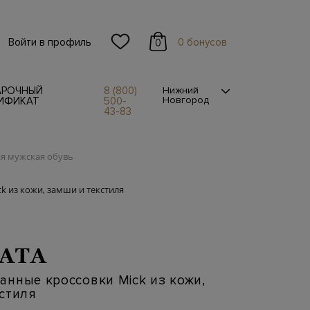
Войти в профиль
0 бонусов
0
АРОЧНЫЙ
8 (800)
Нижний
Новгород
ИФИКАТ
500-
43-83
я мужская обувь
 из кожи, замши и текстиля
ATA
нные кроссовки Mick из кожи,
стиля