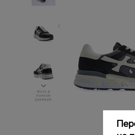
Фото в
полном
размере
Пер