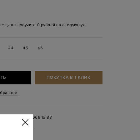
 вещи вы получите 0 рублей на следующую
44
45
46
ТЬ
ПОКУПКА В 1 КЛИК
збранное
+ 7 996 066 15 88
 в
MAX
,
Telegram
0 до 21:00)