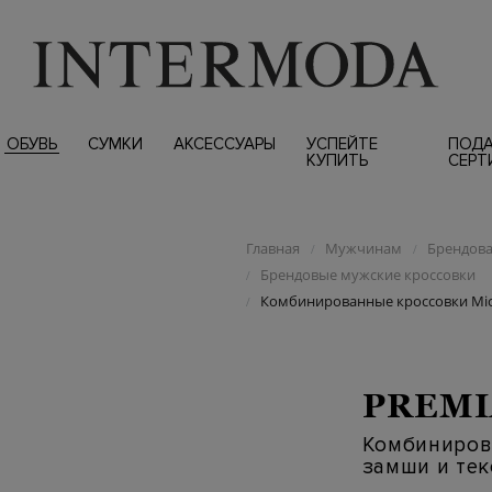
ОБУВЬ
СУМКИ
АКСЕССУАРЫ
УСПЕЙТЕ
ПОД
КУПИТЬ
СЕРТ
Главная
Мужчинам
Брендова
/
/
Брендовые мужские кроссовки
/
Комбинированные кроссовки Mick
/
PREMI
Комбинирова
замши и тек