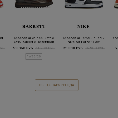
BARRETT
NIKE
id
Кроссовки из зернистой
Кроссовки Terror Squad x
Кро
кожи оленя с шерстяной
Nike Air Force 1 Low
отделкой
'Blackou…
УБ.
59 360 РУБ.
74 200 РУБ.
25 830 РУБ.
36 900 РУБ.
5
FW25/26
ВСЕ ТОВАРЫ БРЕНДА