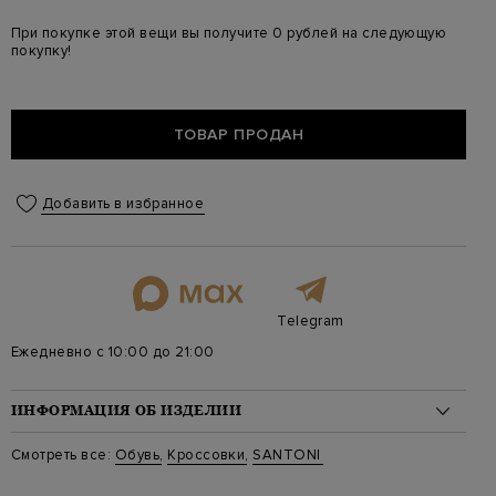
При покупке этой вещи вы получите 0 рублей на следующую
покупку!
ТОВАР ПРОДАН
Добавить в избранное
Telegram
Ежедневно с 10:00 до 21:00
ИНФОРМАЦИЯ ОБ ИЗДЕЛИИ
Материал: кожа 100%
Смотреть все:
Обувь
,
Кроссовки
,
SANTONI
Стиль: Низкие
Цвет: Бежевый