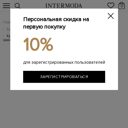
0
Персональная скидка на
Главная
Мужчинам
Брендовая мужская обувь
/
/
первую покупку
Брендовые мужские кроссовки
/
Кроссовки ручной работы из мягкой перфорированной
/
10%
замши
для зарегистрированных пользователей
ЗАРЕГИСТРИРОВАТЬСЯ