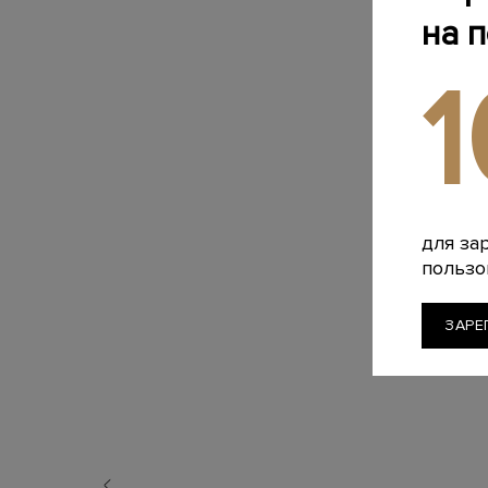
на 
для за
пользо
ЗАРЕ