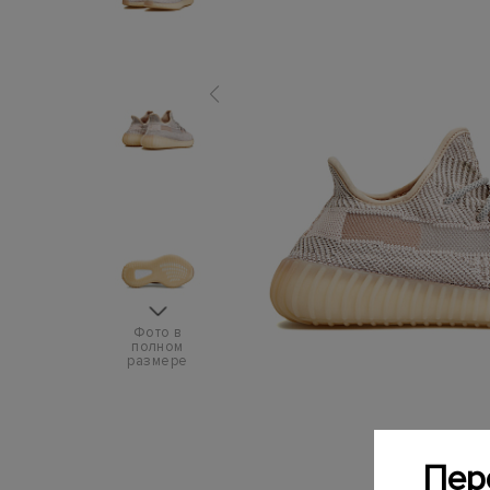
Фото в
полном
размере
Пер