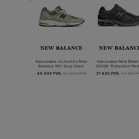
RDAN
NEW BALANCE
NEW BALANC
ordan 1 Low ALT
Кроссовки JJJJound x New
Кроссовки New Balan
 White' (TD)
Balance 991 'Grey Olive'
2002R 'Protection Pac
Phantom…
Б.
9 900 РУБ.
45 430 РУБ.
52 900 РУБ.
31 430 РУБ.
44 900 Р