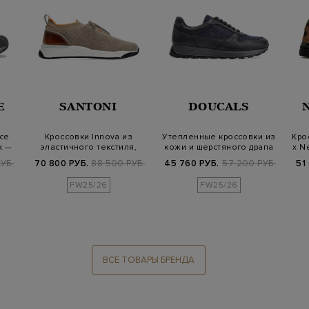
E
SANTONI
DOUCALS
ce
Кроссовки Innova из
Утепленные кроссовки из
Кро
k —
эластичного текстиля,
кожи и шерстяного драпа
x N
нубука и кож…
УБ.
70 800 РУБ.
88 500 РУБ.
45 760 РУБ.
57 200 РУБ.
51
FW25/26
FW25/26
ВСЕ ТОВАРЫ БРЕНДА