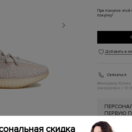
При покупке этой
покупку!
Добавить в и
Связаться
Менеджер бутика
(ежедневно с 10:0
ПЕРСОНАЛ
ПЕРВУЮ П
Подробнее
сональная скидка