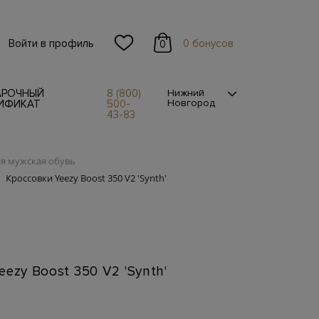
Войти в профиль
0 бонусов
0
АРОЧНЫЙ
8 (800)
Нижний
Новгород
ИФИКАТ
500-
43-83
я мужская обувь
Кроссовки Yeezy Boost 350 V2 'Synth'
ezy Boost 350 V2 'Synth'