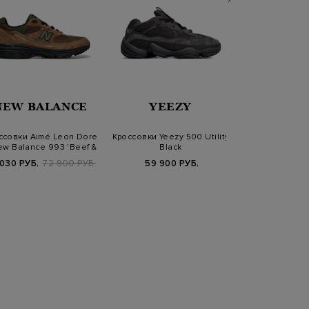
NEW BALANCE
YEEZY
JOR
ссовки Aimé Leon Dore
Кроссовки Yeezy 500 Utility
Кроссовки Jor
ew Balance 993 'Beef &
Black
High OG 'S
Bro…
 030 РУБ.
72 900 РУБ.
59 900 РУБ.
13 950 РУБ.
2