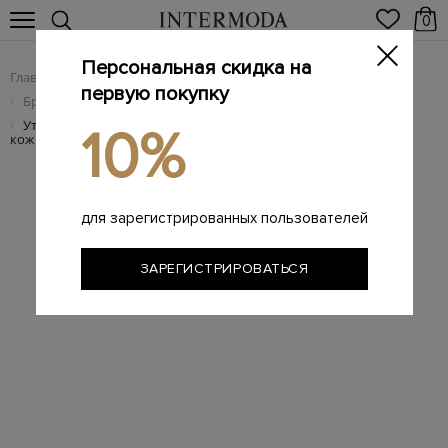
0
Персональная скидка на
Главная
Мужчинам
Брендовая мужская обувь
/
/
первую покупку
Брендовые мужские лоферы
/
Утепленные мехом лоферы из&nbsp;окрашенной вручную
/
10%
кожи
для зарегистрированных пользователей
ЗАРЕГИСТРИРОВАТЬСЯ