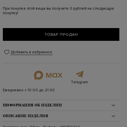
При покупке этой вещи вы получите 0 рублей на следующую
покупку!
ТОВАР ПРОДАН
Добавить в избранное
Telegram
Ежедневно с 10:00 до 21:00
ИНФОРМАЦИЯ ОБ ИЗДЕЛИИ
Материал: кожа 100%, мех 100%
ОПИСАНИЕ ИЗДЕЛИЯ
На модели: Размер 9.5
Цвет: Синий
Лаконичные мужские лоферы от Moreschi выполнены в