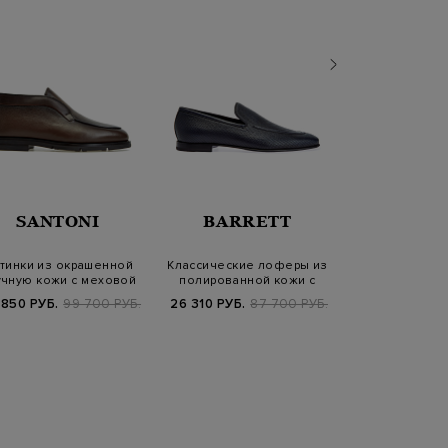
SANTONI
BARRETT
DOUC
тинки из окрашенной
Классические лоферы из
Плетеные л
учную кожи с меховой
полированной кожи с
окрашенной
подкладко…
перфорацией
мягкой 
 850 РУБ.
99 700 РУБ.
26 310 РУБ.
87 700 РУБ.
48 230 РУБ.
6
SS2