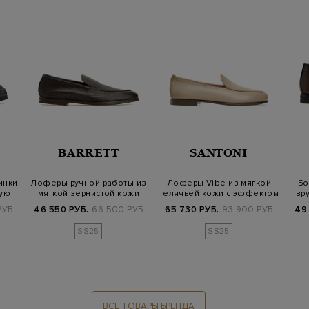
BARRETT
SANTONI
инки
Лоферы ручной работы из
Лоферы Vibe из мягкой
Бо
ную
мягкой зернистой кожи
телячьей кожи с эффектом
вр
патины
РУБ.
46 550 РУБ.
66 500 РУБ.
65 730 РУБ.
93 900 РУБ.
49
SS25
SS25
ВСЕ ТОВАРЫ БРЕНДА