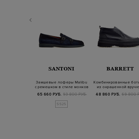
RRETT
SANTONI
BARRETT
лоферы ручной
Замшевые лоферы Malibu
Комбинированные бот
подкладкой из
с ремешком в стиле монков
из окрашенной вруч
вчины
кожи и ш…
Б.
59 200 РУБ.
65 660 РУБ.
93 800 РУБ.
48 860 РУБ.
69 800 
SS25