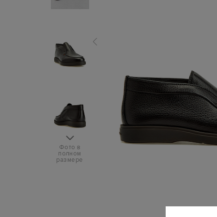
Фото в
полном
размере