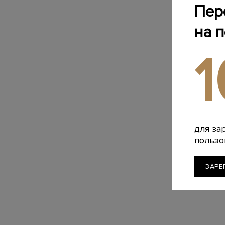
Пер
на 
для за
пользо
ЗАРЕ