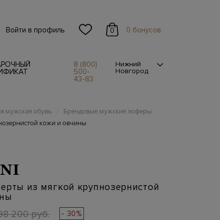
Войти в профиль
0 бонусов
0
АРОЧНЫЙ
8 (800)
Нижний
Новгород
ИФИКАТ
500-
43-83
я мужская обувь
Брендовые мужские лоферы
/
нозернистой кожи и овчины
NI
зерты из мягкой крупнозернистой
ины
98 200 руб.
- 30%