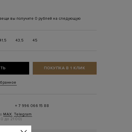
 вещи вы получите 0 рублей на следующую
41,5
43,5
45
ТЬ
ПОКУПКА В 1 КЛИК
збранное
+ 7 996 066 15 88
 в
MAX
,
Telegram
0 до 21:00)