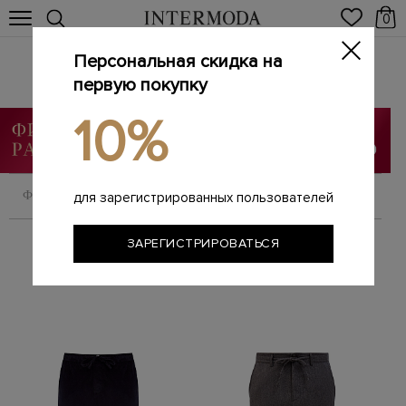
0
Персональная скидка на
Мужские брюки
Главная
первую покупку
Мужчинам
Одежда
Брюки
/
/
/
10%
ФИЛЬТРОВАТЬ
СОРТИРОВАТЬ
для зарегистрированных пользователей
ЗАРЕГИСТРИРОВАТЬСЯ