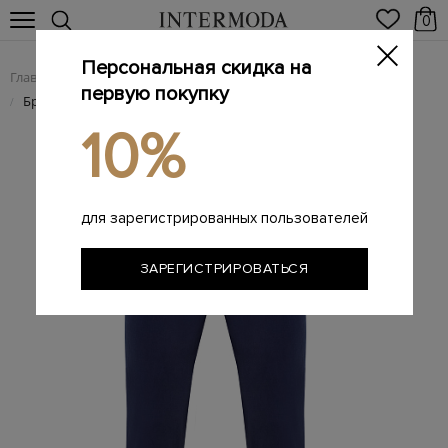
0
Персональная скидка на
Главная
Мужчинам
Одежда
Мужские брюки
/
/
/
первую покупку
Брендовые мужские брюки
/
10%
для зарегистрированных пользователей
ЗАРЕГИСТРИРОВАТЬСЯ