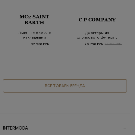
MC2 SAINT
C P COMPANY
BARTH
Льняные брюки с
Джоггеры из
накладными
хлопкового футера с
карманами и поясом
карманом-карго и
32 900 РУБ.
20 790 РУБ.
29 700 РУБ.
на кулис…
линзо…
ВСЕ ТОВАРЫ БРЕНДА
INTERMODA