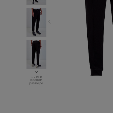
Фото в
полном
размере