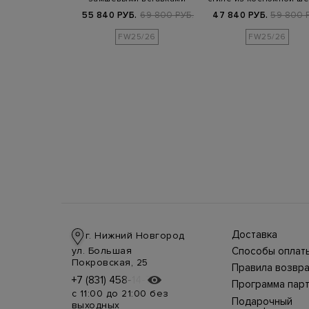
отипом
800 РУБ.
55 840 РУБ.
69 800 РУБ.
47 840 РУБ.
59 800 
FW25/26
FW25/26
Доставка
г. Нижний Новгород
Доставка в стра
ул. Большая
Способы оплат
производится
Оплата в интерн
Покровская, 25
курьерской слу
Правила возвра
магазине
СДЭК, DHL при 
Интернет-магаз
+7 (831) 458-14-75
+7 (831) 458-14-75
осуществляется
предоплате.
Программа пар
позволяет верн
несколькими
Возможные
с 11:00 до 21:00 без
товар в течение
способами:
Подарочный
дополнительны
выходных
недель с момен
наличными курь