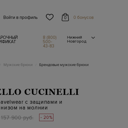
Войти в профиль
0 бонусов
0
АРОЧНЫЙ
8 (800)
Нижний
Новгород
ИФИКАТ
500-
43-83
Мужские брюки
Брендовые мужские брюки
/
/
LLO CUCINELLI
avelwear с защипами и
 низом на молнии
157 900 руб.
- 20%