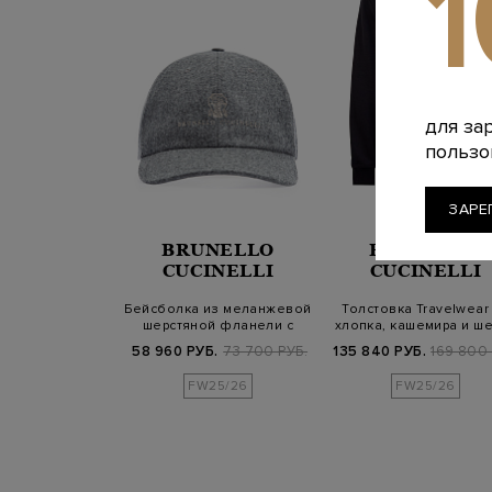
для за
пользо
ЗАРЕ
BRUNELLO
BRUNELLO
CUCINELLI
CUCINELLI
Бейсболка из меланжевой
Толстовка Travelwear
шерстяной фланели с
хлопка, кашемира и ш
вышивкой S…
с кап…
58 960 РУБ.
73 700 РУБ.
135 840 РУБ.
169 800 
FW25/26
FW25/26