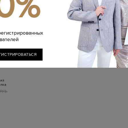
10%
регистрированных
вателей
ГИСТРИРОВАТЬСЯ
 из
елка
РУБ.