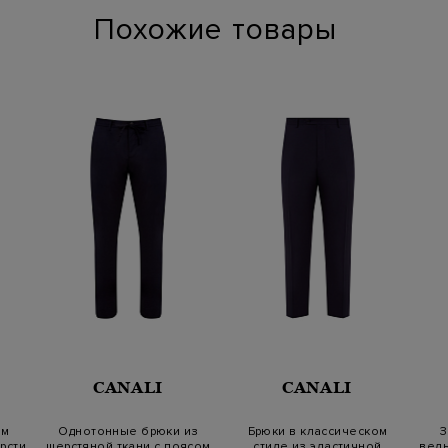
Похожие товары
CANALI
CANALI
ом
Однотонные брюки из
Брюки в классическом
З
рсти
шерстяной ткани с поясом
стиле из эластичной
вель