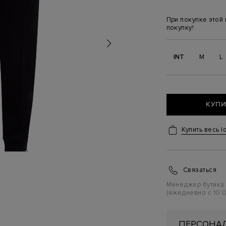
При покупке этой
покупку!
INT
M
L
КУПИ
Купить весь l
Связаться
Менеджер бутика
(ежедневно с 10:0
ПЕРСОНАЛ