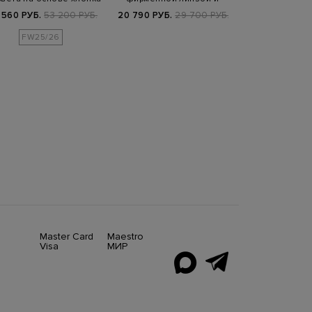
и модала
потайной кулис…
линзой
 560 РУБ.
53 200 РУБ.
20 790 РУБ.
29 700 РУБ.
34 160 РУБ.
4
FW25/26
Master Card
Maestro
Visa
МИР