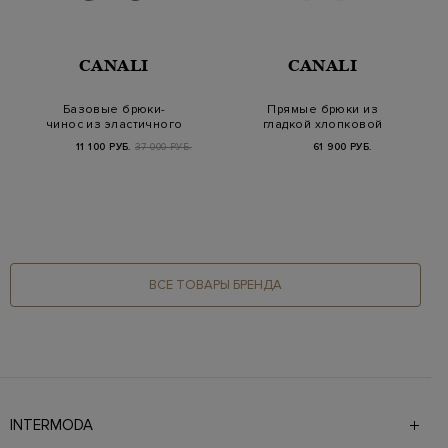
CANALI
CANALI
Базовые брюки-
Прямые брюки из
чинос из эластичного
гладкой хлопковой
хлопка
ткани с кулиской в т…
11 100 РУБ.
37 000 РУБ.
61 900 РУБ.
ВСЕ ТОВАРЫ БРЕНДА
INTERMODA