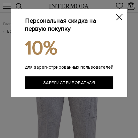
0
Персональная скидка на
Главная
Мужчинам
Одежда
Мужские брюки
/
/
/
первую покупку
Брендовые мужские брюки
/
10%
для зарегистрированных пользователей
ЗАРЕГИСТРИРОВАТЬСЯ