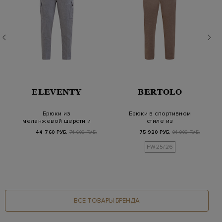
ELEVENTY
BERTOLO
Брюки из
Брюки в спортивном
меланжевой шерсти и
стиле из
кашемира с
меланжевого хлопка
44 760 РУБ.
74 600 РУБ.
75 920 РУБ.
94 900 РУБ.
карманами-карг…
FW25/26
ВСЕ ТОВАРЫ БРЕНДА