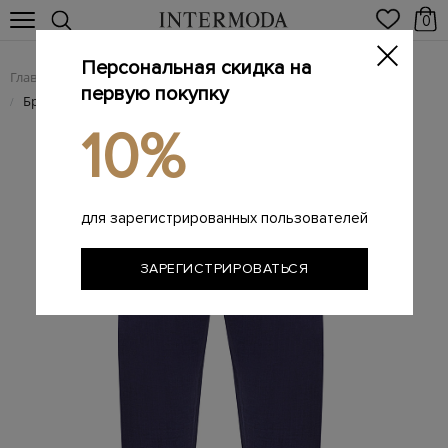
0
Персональная скидка на
Главная
Мужчинам
Одежда
Мужские брюки
/
/
/
первую покупку
Брендовые мужские брюки
/
10%
для зарегистрированных пользователей
ЗАРЕГИСТРИРОВАТЬСЯ