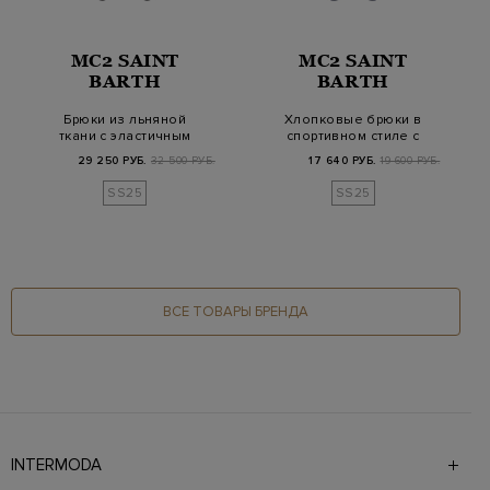
MC2 SAINT
MC2 SAINT
BARTH
BARTH
Брюки из льняной
Хлопковые брюки в
ткани с эластичным
спортивном стиле с
поясом на кулиске
фирменным патчем
29 250 РУБ.
32 500 РУБ.
17 640 РУБ.
19 600 РУБ.
SS25
SS25
ВСЕ ТОВАРЫ БРЕНДА
INTERMODA