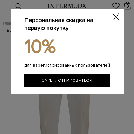
0
Персональная скидка на
Главная
Мужчинам
Одежда
Мужские брюки
/
/
/
первую покупку
Брендовые мужские брюки
/
10%
для зарегистрированных пользователей
ЗАРЕГИСТРИРОВАТЬСЯ