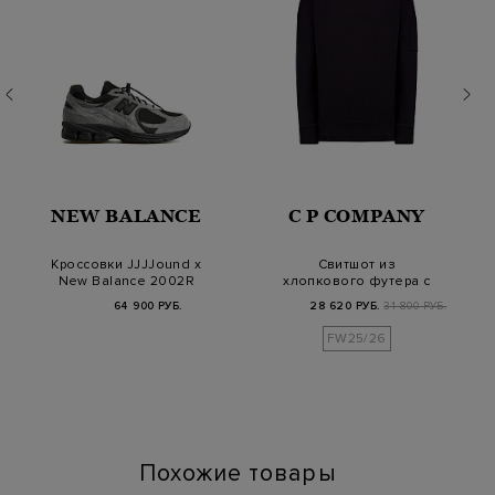
NEW BALANCE
C P COMPANY
Кроссовки JJJJound x
Свитшот из
New Balance 2002R
хлопкового футера с
GORE-TEX 'Charc…
фирменной линзой
64 900 РУБ.
28 620 РУБ.
31 800 РУБ.
FW25/26
Похожие товары