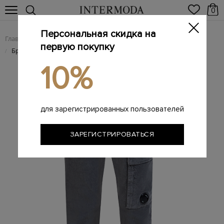
0
Персональная скидка на
Главная
Мужчинам
Одежда
Мужские брюки
/
/
/
первую покупку
Брендовые мужские брюки
/
10%
для зарегистрированных пользователей
ЗАРЕГИСТРИРОВАТЬСЯ