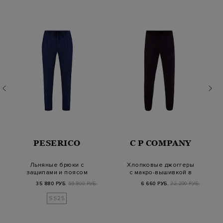
PESERICO
C P COMPANY
Льняные брюки с
Хлопковые джоггеры
защипами и поясом
с макро-вышивкой в
на кулиске
тон
35 880 РУБ.
59 800 РУБ.
6 660 РУБ.
22 200 РУБ.
SS25