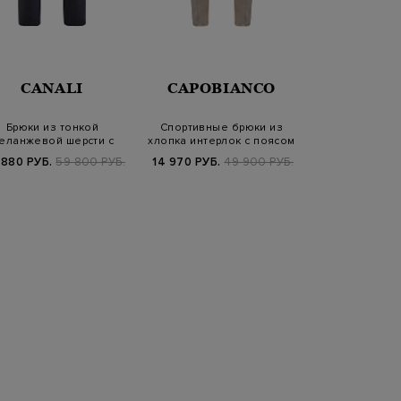
CANALI
CAPOBIANCO
CANA
Брюки из тонкой
Спортивные брюки из
Брюки в кла
еланжевой шерсти с
хлопка интерлок с поясом
стиле из ш
поясом на кулиске
на кулиск…
замшевыми
 880 РУБ.
59 800 РУБ.
14 970 РУБ.
49 900 РУБ.
39 300 РУБ.
6