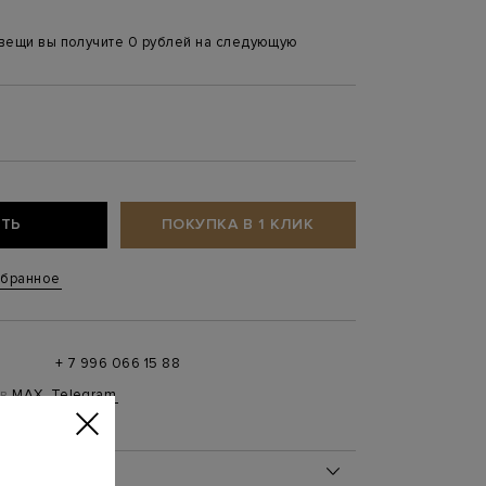
 вещи вы получите 0 рублей на следующую
ТЬ
ПОКУПКА В 1 КЛИК
збранное
+ 7 996 066 15 88
 в
MAX
,
Telegram
0 до 21:00)
ОБ ИЗДЕЛИИ