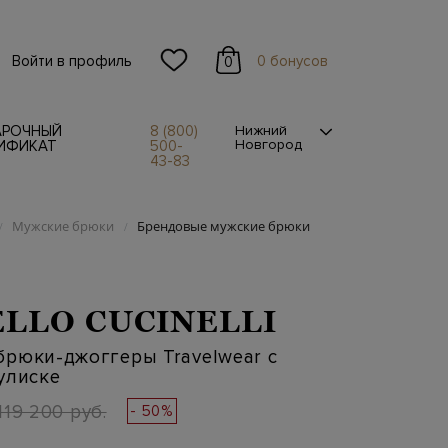
Войти в профиль
0 бонусов
0
АРОЧНЫЙ
8 (800)
Нижний
Новгород
ИФИКАТ
500-
43-83
Мужские брюки
Брендовые мужские брюки
/
/
LLO CUCINELLI
рюки-джоггеры Travelwear с
улиске
119 200 руб.
- 50%