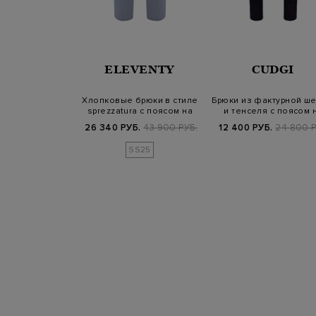
NALI
ELEVENTY
CUDGI
кие брюки из
Хлопковые брюки в стиле
Брюки из фактурной ше
стюмной шерсти
sprezzatura с поясом на
и тенселя с поясом 
кулиск…
кулиск…
Б.
44 500 РУБ.
26 340 РУБ.
43 900 РУБ.
12 400 РУБ.
24 800 Р
SS25