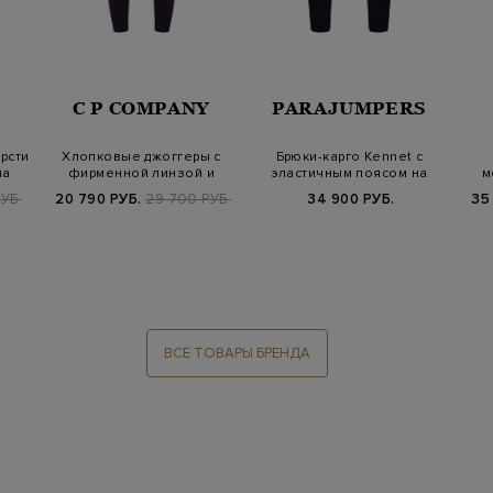
C P COMPANY
PARAJUMPERS
рсти
Хлопковые джоггеры с
Брюки-карго Kennet c
на
фирменной линзой и
эластичным поясом на
м
потайной кулис…
кулиске и па…
УБ.
20 790 РУБ.
29 700 РУБ.
34 900 РУБ.
35
ВСЕ ТОВАРЫ БРЕНДА