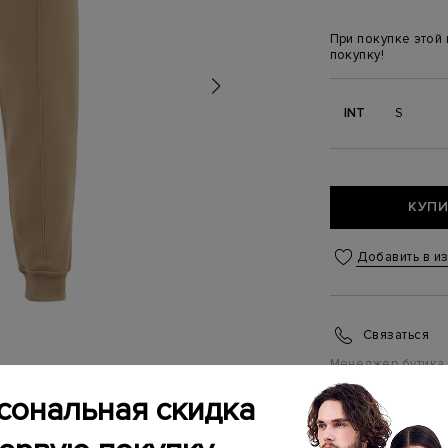
При покупке этой
покупку!
INT
S
КУПИ
Добавить в и
Связаться
Менеджер бутика
(ежедневно с 10:0
сональная скидка
ИНФОРМАЦИЯ 