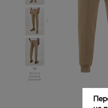
Фото в
полном
размере
Пер