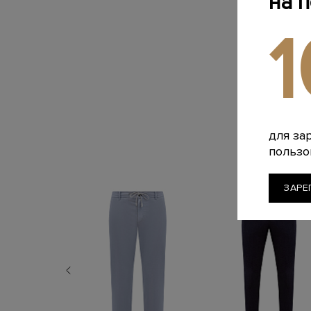
на 
для за
пользо
ЗАРЕ