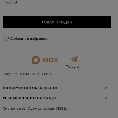
покупку!
ТОВАР ПРОДАН
Добавить в избранное
Telegram
Ежедневно с 10:00 до 21:00
ИНФОРМАЦИЯ ОБ ИЗДЕЛИИ
Материал: полиамид 100%, хлопок 82%, полиэстер 18%
РЕКОМЕНДАЦИИ ПО УХОДУ
На модели: 188/95/74/99 на модели размер S
Стиль: Спортивные
Стирка: Деликатная стирка при температуре воды до 30
Смотреть все:
Одежда
,
Брюки
,
DIESEL
Цвет: Белый
градусов
Артикул: a120920whah141a
Отбеливание: Отбеливание запрещено