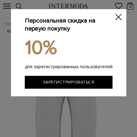
0
Персональная скидка на
Главная
Мужчинам
Одежда
Мужские брюки
/
/
/
первую покупку
Брендовые мужские брюки
/
10%
для зарегистрированных пользователей
ЗАРЕГИСТРИРОВАТЬСЯ