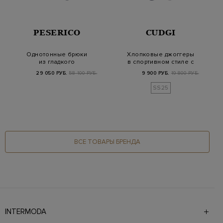
PESERICO
CUDGI
Однотонные брюки
Хлопковые джоггеры
из гладкого
в спортивном стиле с
эластичного хлопка с
вышитым логоти…
29 050 РУБ.
58 100 РУБ.
9 900 РУБ.
19 800 РУБ.
карм…
SS25
ВСЕ ТОВАРЫ БРЕНДА
INTERMODA