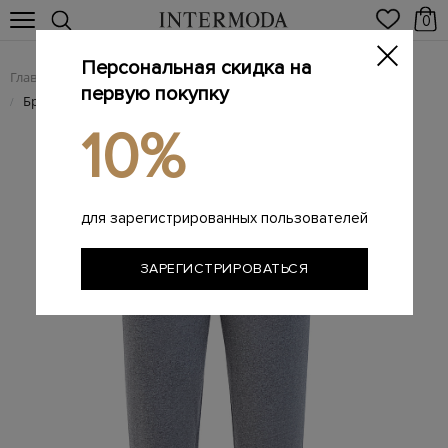
0
Персональная скидка на
Главная
Мужчинам
Одежда
Мужские брюки
/
/
/
первую покупку
Брендовые мужские брюки
/
10%
для зарегистрированных пользователей
ЗАРЕГИСТРИРОВАТЬСЯ