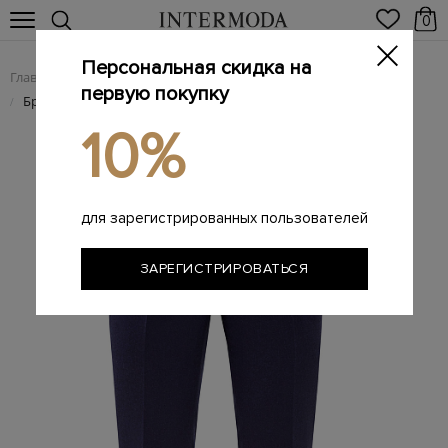
0
Персональная скидка на
Главная
Мужчинам
Одежда
Мужские брюки
/
/
/
первую покупку
Брендовые мужские брюки
/
10%
для зарегистрированных пользователей
ЗАРЕГИСТРИРОВАТЬСЯ