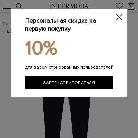
0
Персональная скидка на
Главная
Мужчинам
Одежда
Мужские брюки
/
/
/
первую покупку
Брендовые мужские брюки
/
10%
для зарегистрированных пользователей
ЗАРЕГИСТРИРОВАТЬСЯ