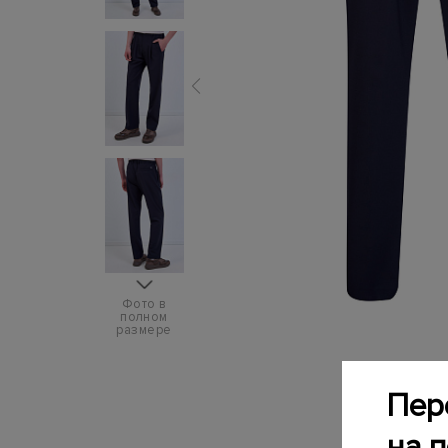
Фото в
полном
размере
Пер
на 