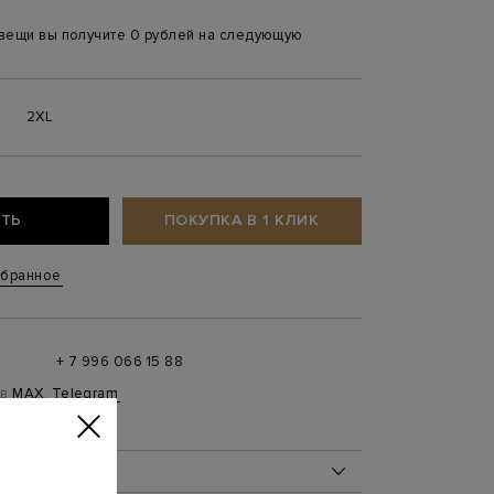
 вещи вы получите 0 рублей на следующую
2XL
ТЬ
ПОКУПКА В 1 КЛИК
збранное
+ 7 996 066 15 88
 в
MAX
,
Telegram
0 до 21:00)
ОБ ИЗДЕЛИИ