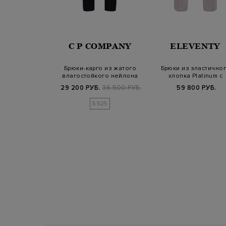
ERNO
C P COMPANY
ELEVENTY
ые брюки с
Брюки-карго из жатого
Брюки из эластично
и эластичным
влагостойкого нейлона
хлопка Platinum с
 на кули…
Flatt с ли…
карманами-карго
700 РУБ.
29 200 РУБ.
36 500 РУБ.
59 800 РУБ.
SS25