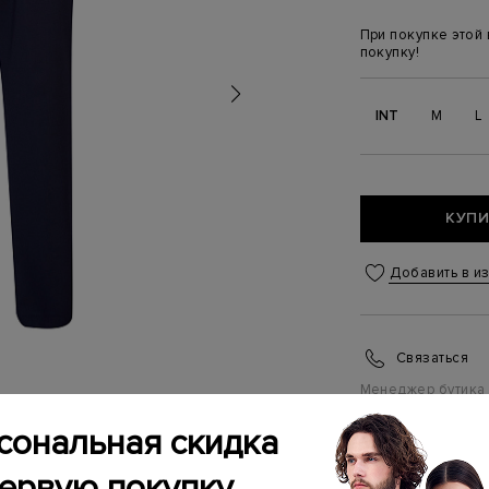
При покупке этой
покупку!
INT
M
L
КУПИ
Добавить в и
Связаться
Менеджер бутика
(ежедневно с 10:0
сональная скидка
ИНФОРМАЦИЯ 
первую покупку