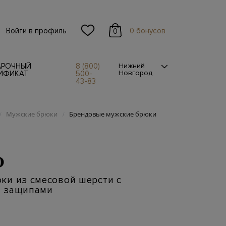
Войти в профиль
0 бонусов
0
АРОЧНЫЙ
8 (800)
Нижний
Новгород
ИФИКАТ
500-
43-83
Мужские брюки
Брендовые мужские брюки
/
/
O
ки из смесовой шерсти с
 защипами