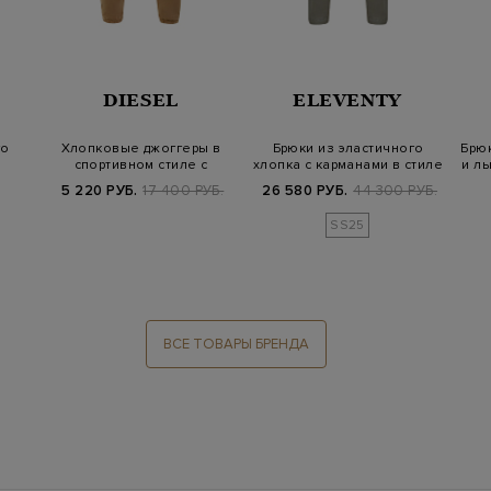
DIESEL
ELEVENTY
го
Хлопковые джоггеры в
Брюки из эластичного
Брюк
спортивном стиле с
хлопка с карманами в стиле
и ль
принтом
карго
5 220 РУБ.
17 400 РУБ.
26 580 РУБ.
44 300 РУБ.
SS25
ВСЕ ТОВАРЫ БРЕНДА