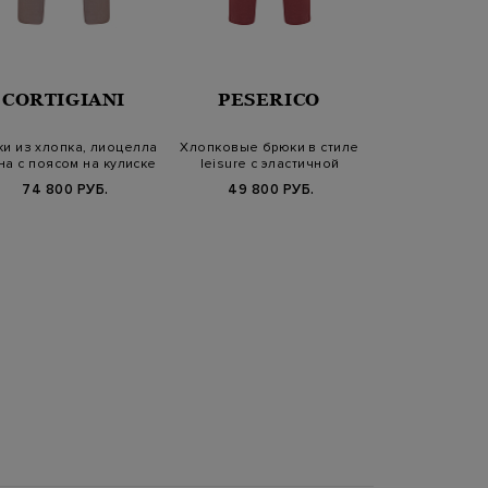
CORTIGIANI
PESERICO
BERT
и из хлопка, лиоцелла
Хлопковые брюки в стиле
Брюки из ш
на с поясом на кулиске
leisure с эластичной
кашемира с 
вставкой
кулис
74 800 РУБ.
49 800 РУБ.
60 240 РУБ.
FW25/