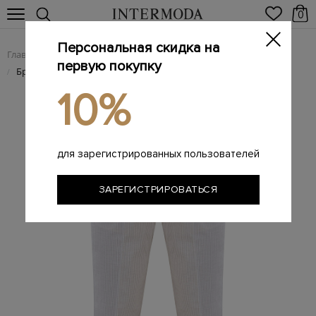
0
Персональная скидка на
Главная
Мужчинам
Одежда
Мужские брюки
/
/
/
первую покупку
Брендовые мужские брюки
/
10%
для зарегистрированных пользователей
ЗАРЕГИСТРИРОВАТЬСЯ