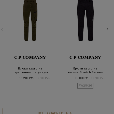
C P COMPANY
C P COMPANY
Брюки-карго из
Брюки-карго из
окрашенного вручную
хлопка Stretch Sateen
хлопкового сатина
с линзой C.P.
16 200 РУБ.
32 400 РУБ.
35 010 РУБ.
38 900 РУБ.
FW25/26
ВСЕ ТОВАРЫ БРЕНДА