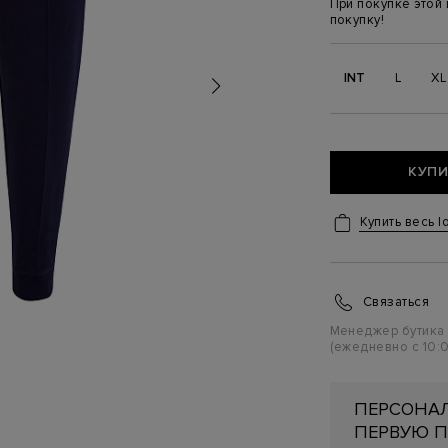
При покупке этой
покупку!
INT
L
XL
КУПИ
Купить весь l
Связаться
Менеджер бутика
(ежедневно с 10:0
ПЕРСОНАЛ
ПЕРВУЮ П