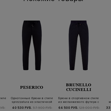
BRUNELLO
PESERICO
CUCINELLI
тиле
Однотонные брюки в стиле
Брюки в спортивном стиле
sprezzatura из эластичной
из меланжевого футера с
м
шер…
принт…
УБ.
40 530 РУБ.
57 900 РУБ.
64 500 РУБ.
129 000 РУБ.
33