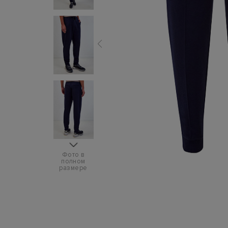
Фото в
полном
размере