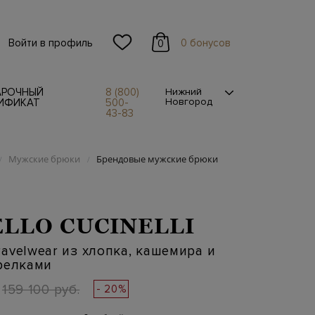
Войти в профиль
0 бонусов
0
АРОЧНЫЙ
8 (800)
Нижний
Новгород
ИФИКАТ
500-
43-83
Мужские брюки
Брендовые мужские брюки
/
/
LLO CUCINELLI
avelwear из хлопка, кашемира и
релками
159 100 руб.
- 20%