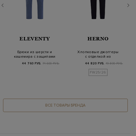
ELEVENTY
HERNO
Брюки из шерсти и
Хлопковые джоггеры
кашемира с защипами
с отделкой из
и поясом на кули…
нейлона и поясом на
44 760 РУБ.
74 600 РУБ.
44 820 РУБ.
49 800 РУБ.
к…
FW25/26
ВСЕ ТОВАРЫ БРЕНДА