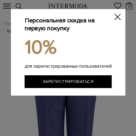
0
Персональная скидка на
Главная
Мужчинам
Одежда
Мужские брюки
/
/
/
первую покупку
Брендовые мужские брюки
/
10%
для зарегистрированных пользователей
ЗАРЕГИСТРИРОВАТЬСЯ